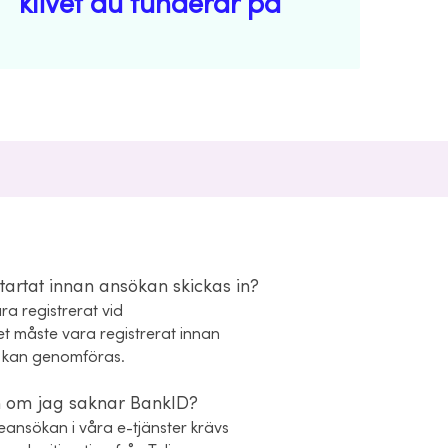
klivet du funderar på
tartat innan ansökan skickas in?
ra registrerat vid
det måste vara registrerat innan
ån kan genomföras.
n om jag saknar BankID?
åneansökan i våra e-tjänster krävs