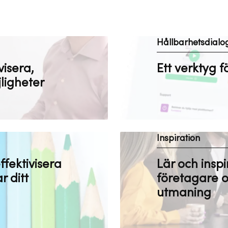
Hållbarhetsdialo
visera,
Ett verktyg f
ligheter
Inspiration
ffektivisera
Lär och insp
r ditt
företagare o
utmaning