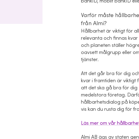
bankID, mobilt bankID elle
Varför måste hållbarhet
från Almi?
Hållbarhet är viktigt för a
relevanta och finnas kvar
och planeten ställer högr
oavsett målgrupp eller om
tjänster.
Att det går bra för dig och
kvar i framtiden är viktigt
att det ska gå bra för di
medelstora företag. Därför
hållbarhetsdialog på köpe
vis kan du rusta dig för f
Läs mer om vår hållbarhet
Almi AB ägs av staten g