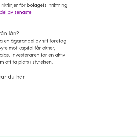
ktlinjer för bolagets inriktning
del av senaste
från lån?
lja en ägarandel av sitt företag
byte mot kapital får aktier,
las. Investeraren tar en aktiv
m att ta plats i styrelsen.
ttar du här