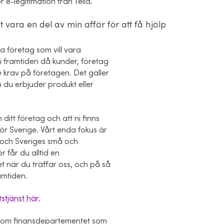
r e-legitimation från Telia.
 vara en del av min affär för att få hjälp
lla företag som vill vara
 i framtiden då kunder, företag
e krav på företagen. Det gäller
 du erbjuder produkt eller
 ditt företag och att ni finns
 för Sverige. Vårt enda fokus är
g och Sveriges små och
 får du alltid en
t när du träffar oss, och på så
ramtiden.
stjänst här.
enom finansdepartementet som