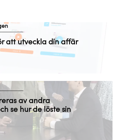
gen
ör att utveckla din affär
ireras av andra
ch se hur de löste sin