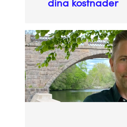
dina kostnader
Så kan du tackla tuffa
ekonomiska tider