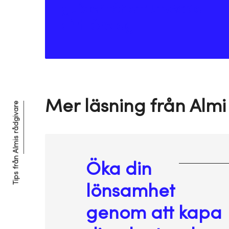
guider för att utveckla
ditt företag
Mer läsning från Almi
Tips från Almis rådgivare
Öka din
lönsamhet
genom att kapa