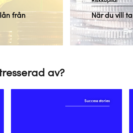
Riskkapital
lån från
När du vill t
tresserad av?
Success stories