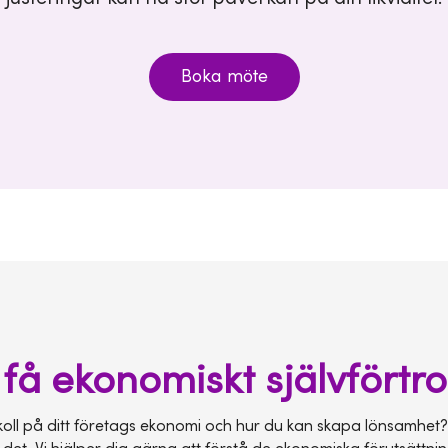
Boka möte
u få ekonomiskt självfört
oll på ditt företags ekonomi och hur du kan skapa lönsamhet?