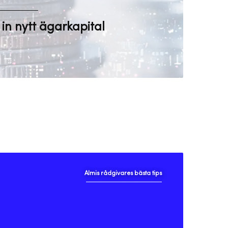
a in nytt ägarkapital
Almis rådgivares bästa tips