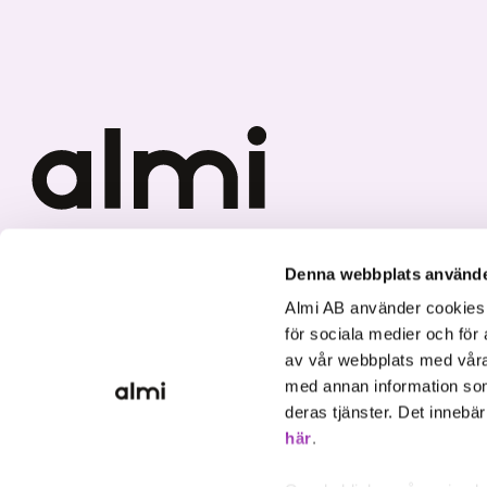
Vi investerar i hållbar tillväxt
Denna webbplats använde
Almi AB använder cookies fö
för sociala medier och för 
av vår webbplats med våra
med annan information som
deras tjänster. Det innebä
här
.