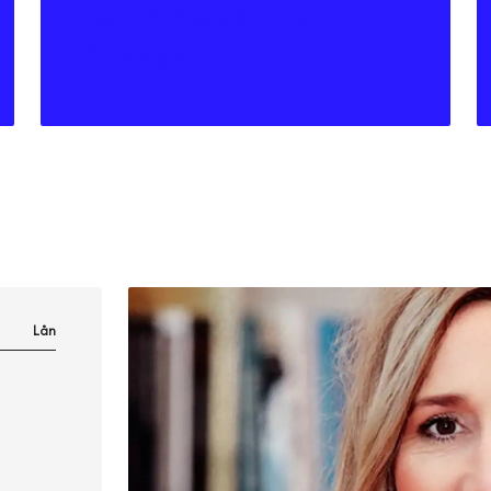
Inspireras av andra
företagare
Lån
3 saker att ha koll på