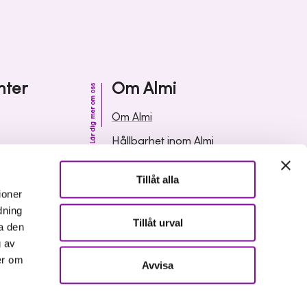
nter
Om Almi
Lär dig mer om oss
Om Almi
Hållbarhet inom Almi
& svar
Organisation
Tillåt alla
ormation
Karriär
ioner
dning
Upphandlingar
Tillåt urval
a den
Media och press
g av
er om
Avvisa