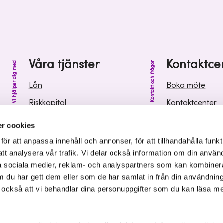
Våra tjänster
Kontaktce
Vi hjälper dig med
Kontakt och frågor
Lån
Boka möte
Riskkapital
Kontaktcenter
Affärsutveckling
Vanliga frågor 
r cookies
Kunskap och inspiration
Leverantörsinf
r att anpassa innehåll och annonser, för att tillhandahålla funkt
att analysera vår trafik. Vi delar också information om din använ
 sociala medier, reklam- och analyspartners som kan kombiner
 du har gett dem eller som de har samlat in från din användnin
r också att vi behandlar dina personuppgifter som du kan läsa m