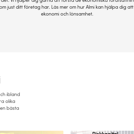
e det. Vi hjälper dig gärna att förstå de ekonomiska förutsättni
om just ditt företag har. Läs mer om hur Almi kan hjälpa dig att 
ekonomi och lönsamhet.
i
Och ibland
ra olika
 den bästa