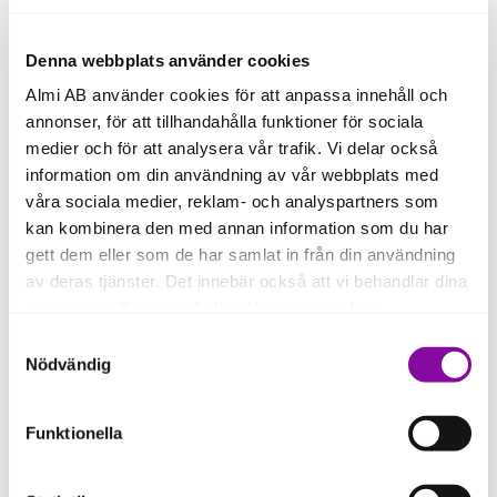
hur lösningen påverkar miljö och
Denna webbplats använder cookies
samhälle
Almi AB använder cookies för att anpassa innehåll och
hur hållbarhet kan stärka din
annonser, för att tillhandahålla funktioner för sociala
konkurrensfördel och lönsamhet
medier och för att analysera vår trafik. Vi delar också
hur affären kan utvecklas långsiktigt
information om din användning av vår webbplats med
våra sociala medier, reklam- och analyspartners som
Det gör din idé mer framtidssäker och
kan kombinera den med annan information som du har
relevant.
gett dem eller som de har samlat in från din användning
av deras tjänster. Det innebär också att vi behandlar dina
personuppgifter som du kan läsa mer om
här
.
Samtyckesval
Om du klickar på avvisa kommer användning av kakor
Nödvändig
eller delning av information enligt ovan, inte att ske,
förutom för kakor som är nödvändiga för att hemsidan
Funktionella
ska fungera se mer under inställningar.
Så använder du Lean Canvas