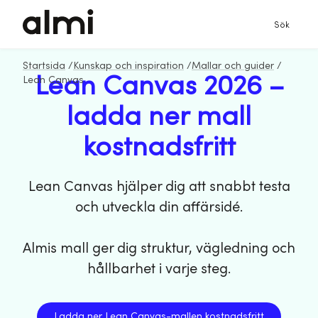
Sök
Startsida
/
Kunskap och inspiration
/
Mallar och guider
/
Lean Canvas 2026 –
Lean Canvas
ladda ner mall
kostnadsfritt
Lean Canvas hjälper dig att snabbt testa
och utveckla din affärsidé.
Almis mall ger dig struktur, vägledning och
hållbarhet i varje steg.
Ladda ner Lean Canvas-mallen kostnadsfritt