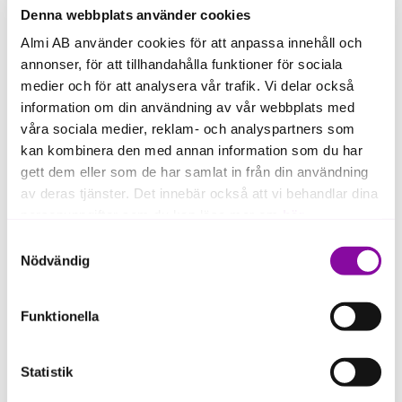
finansieringsalternativ
Denna webbplats använder cookies
Almi AB använder cookies för att anpassa innehåll och
annonser, för att tillhandahålla funktioner för sociala
medier och för att analysera vår trafik. Vi delar också
information om din användning av vår webbplats med
våra sociala medier, reklam- och analyspartners som
kan kombinera den med annan information som du har
Sammanfattning
gett dem eller som de har samlat in från din användning
av deras tjänster. Det innebär också att vi behandlar dina
Företagslån kan användas i många olika situationer
personuppgifter som du kan läsa mer om
här
.
– inte bara när företaget växer snabbt. Det
Samtyckesval
viktigaste är att finansieringen utgår från företagets
Om du klickar på avvisa kommer användning av kakor
Nödvändig
behov, affärsplan och återbetalningsförmåga.
eller delning av information enligt ovan, inte att ske,
förutom för kakor som är nödvändiga för att hemsidan
Är du osäker på vilken finansiering som passar ditt
Funktionella
ska fungera se mer under inställningar.
företag kan Almi hjälpa dig att jämföra olika
alternativ och hitta en lösning utifrån företagets mål
Statistik
och utvecklingsfas.