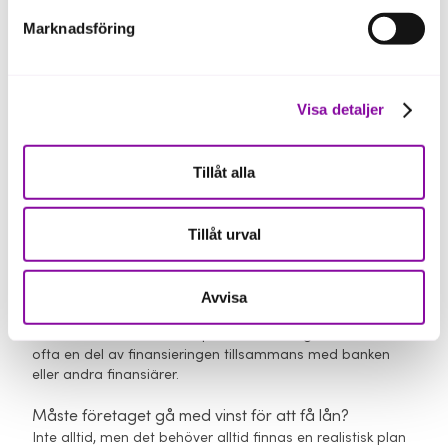
Läs mer om Almis lån till företag
Marknadsföring
Visa detaljer
Vanliga frågor om lån till företag
Tillåt alla
Kan ett nystartat företag få lån?
Ja, ett nystartat företag kan få lån om affären bedöms ha
Tillåt urval
goda förutsättningar och det finns en plan för hur lånet
ska återbetalas.
Avvisa
Kan jag få lån om banken sagt nej?
I vissa fall. Almi är en kompletterande långivare och är
ofta en del av finansieringen tillsammans med banken
eller andra finansiärer.
Måste företaget gå med vinst för att få lån?
Inte alltid, men det behöver alltid finnas en realistisk plan