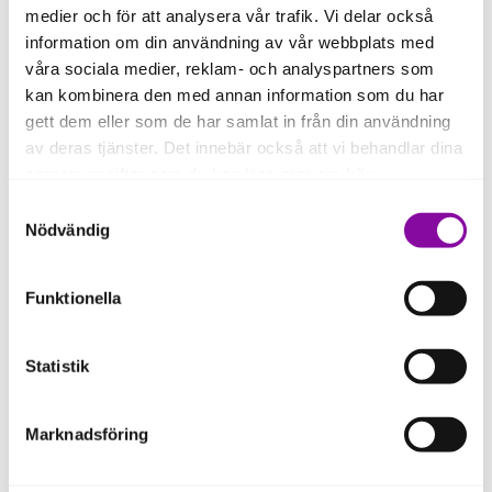
medier och för att analysera vår trafik. Vi delar också
information om din användning av vår webbplats med
våra sociala medier, reklam- och analyspartners som
kan kombinera den med annan information som du har
gett dem eller som de har samlat in från din användning
av deras tjänster. Det innebär också att vi behandlar dina
personuppgifter som du kan läsa mer om
här
.
Samtyckesval
Om du klickar på avvisa kommer användning av kakor
Bygg hållbar tillväxt över tid
Nödvändig
eller delning av information enligt ovan, inte att ske,
förutom för kakor som är nödvändiga för att hemsidan
Funktionella
ska fungera se mer under inställningar.
Tänk större än nuläget – bygg för
framtiden
Statistik
Våga testa och lär dig av det som inte
fungerar
Marknadsföring
Se till att du har rätt stöd och
kompetens runt dig