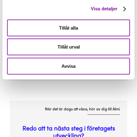
Visa detaljer
Hållbar tillväxt handlar inte bara om att
växa snabbt, utan om att växa med
rätt förutsättningar. Almi kan hjälpa dig
Tillåt alla
med både
affärsutveckling
och
finansiering
utifrån företagets mål och
nästa steg.
Tillåt urval
Avvisa
När det är dags att växa, hör av dig till Almi
Redo att ta nästa steg i företagets
utveckling?