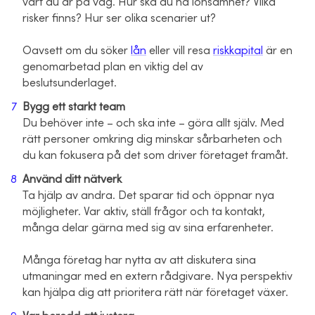
vart du är på väg. Hur ska du nå lönsamhet? Vilka
risker finns? Hur ser olika scenarier ut?
Oavsett om du söker
lån
eller vill resa
riskkapital
är en
genomarbetad plan en viktig del av
beslutsunderlaget.
Bygg ett starkt team
Du behöver inte – och ska inte – göra allt själv. Med
rätt personer omkring dig minskar sårbarheten och
du kan fokusera på det som driver företaget framåt.
Använd ditt nätverk
Ta hjälp av andra. Det sparar tid och öppnar nya
möjligheter. Var aktiv, ställ frågor och ta kontakt,
många delar gärna med sig av sina erfarenheter.
Många företag har nytta av att diskutera sina
utmaningar med en extern rådgivare. Nya perspektiv
kan hjälpa dig att prioritera rätt när företaget växer.