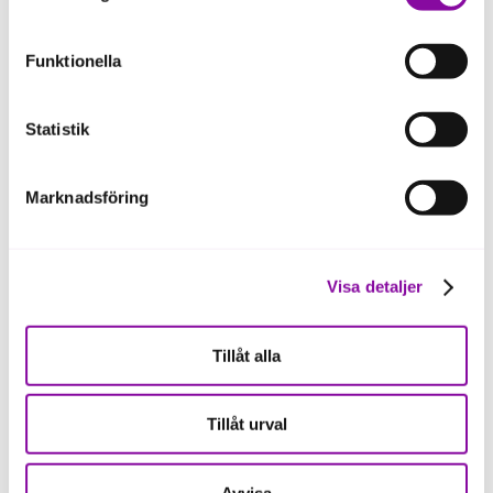
eller delning av information enligt ovan, inte att ske,
förutom för kakor som är nödvändiga för att hemsidan
Funktionella
ska fungera se mer under inställningar.
Vill du prata om
företagets nästa steg?
Statistik
Fyll i formuläret så hör vi av oss – så tar vi
det därifrån. Kostnadsfritt •
Marknadsföring
Förutsättningslöst • Vi utgår från din affär •
Välj den region du verkar i
Visa detaljer
Tillåt alla
För- och efternamn
Tillåt urval
Avvisa