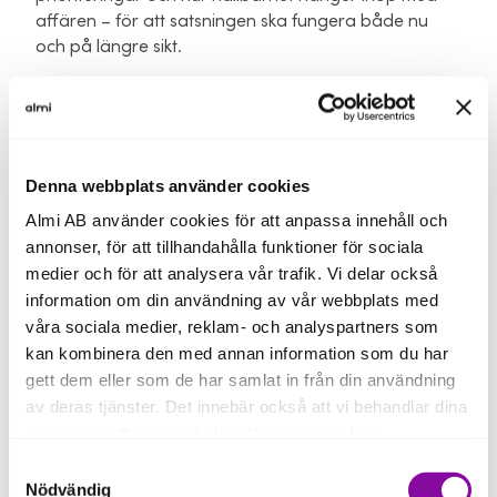
affären – för att satsningen ska fungera både nu
och på längre sikt.
Vem kan boka möte om
finansiering?
Du kan boka möte om finansiering om du:
Denna webbplats använder cookies
Almi AB använder cookies för att anpassa innehåll och
driver, eller planerar att starta, ett företag i Sverige
annonser, för att tillhandahålla funktioner för sociala
har upp till 250 anställda
medier och för att analysera vår trafik. Vi delar också
information om din användning av vår webbplats med
vill växa, investera eller ställa om verksamheten
våra sociala medier, reklam- och analyspartners som
Privatpersoner kan inte ansöka om lån hos Almi.
kan kombinera den med annan information som du har
gett dem eller som de har samlat in från din användning
av deras tjänster. Det innebär också att vi behandlar dina
personuppgifter som du kan läsa mer om
här
.
Samtyckesval
Om du klickar på avvisa kommer användning av kakor
Nödvändig