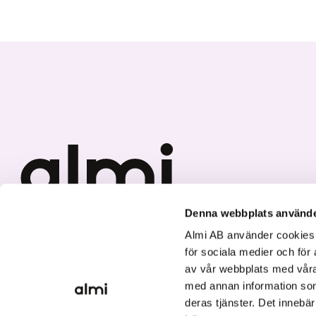
Denna webbplats använde
Vi investerar i hållbar tillväxt
Almi AB använder cookies fö
för sociala medier och för 
av vår webbplats med våra
med annan information som
deras tjänster. Det innebä