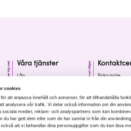
Våra tjänster
Kontaktce
Vi hjälper dig med
Kontakt och frågor
Lån
Boka möte
Riskkapital
Kontaktcenter
r cookies
Affärsutveckling
Vanliga frågor 
r att anpassa innehåll och annonser, för att tillhandahålla funkt
att analysera vår trafik. Vi delar också information om din använ
Kunskap och inspiration
Leverantörsinf
 sociala medier, reklam- och analyspartners som kan kombiner
 du har gett dem eller som de har samlat in från din användnin
r också att vi behandlar dina personuppgifter som du kan läsa m