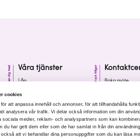
Våra tjänster
Kontaktce
Vi hjälper dig med
Kontakt och frågor
Lån
Boka möte
Riskkapital
Kontaktcenter
r cookies
Affärsutveckling
Vanliga frågor 
r att anpassa innehåll och annonser, för att tillhandahålla funkt
att analysera vår trafik. Vi delar också information om din använ
Kunskap och inspiration
Leverantörsinf
 sociala medier, reklam- och analyspartners som kan kombiner
 du har gett dem eller som de har samlat in från din användnin
r också att vi behandlar dina personuppgifter som du kan läsa m