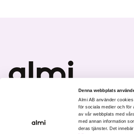
Denna webbplats använde
Vi investerar i hållbar tillväxt
Almi AB använder cookies fö
för sociala medier och för 
av vår webbplats med våra
med annan information som
deras tjänster. Det innebä