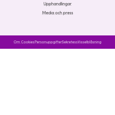
Upphandlingar
Media och press
Om Cookies
Personuppgifter
Sekretess
Visselblåsning