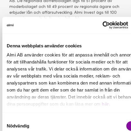
AB. De regionala dotterbolagen ägs till 51 procent av
moderbolaget och till 49 procent av regionala ägare och
erbjuder lån och affärsutveckling. Almi Invest ägs till 100
procent av moderbolaget och bedriver
riskkapitalverksamhet. Almis verksamhet ska utgöra ett
komplement till den privata marknaden avseende
företags behov av finansiering och affärsutveckling.
Denna webbplats använder cookies
Kontakt:
Almi AB använder cookies för att anpassa innehåll och annon
Mikael FällmanAnnacarin Krum-Hansen
för att tillhandahålla funktioner för sociala medier och för att
analysera vår trafik. Vi delar också information om din anvä
av vår webbplats med våra sociala medier, reklam- och
analyspartners som kan kombinera den med annan informat
som du har gett dem eller som de har samlat in från din
användning av deras tjänster. Det innebär också att vi behan
dina personuppgifter som du kan läsa mer om
här
.
Fler pressmeddelanden
Om du klickar på avvisa kommer användning av kakor eller
Samtyckesval
delning av information enligt ovan, inte att ske, förutom för k
Nödvändig