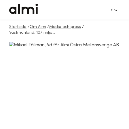
Sök
Startsida
/
Om Almi
/
Media och press
/
Västmanland: 107 miljoner för att stärka små och medelstora företag - Almi leder stor satsning i Östra Mellansverige
Västmanland: 107
miljoner för att
stärka små och
medelstora företag
- Almi leder stor
satsning i Östra
Mellansverige