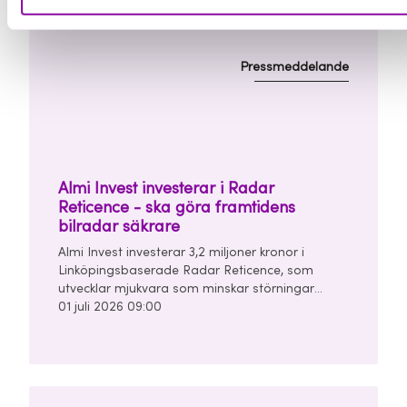
Pressmeddelande
Almi Invest investerar i Radar
Reticence - ska göra framtidens
bilradar säkrare
Almi Invest investerar 3,2 miljoner kronor i
Linköpingsbaserade Radar Reticence, som
utvecklar mjukvara som minskar störningar
mellan bilars radarsystem. Investeringen görs
01 juli 2026 09:00
tillsammans med Chalmers Ventures och East
Sweden Capital i en finansieringsrunda om
totalt 10 miljoner kronor.