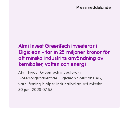
Pressmeddelande
Almi Invest GreenTech investerar i
Digiclean - tar in 28 miljoner kronor för
att minska industrins användning av
kemikalier, vatten och energi
Almi Invest GreenTech investerar i
Göteborgsbaserade Digiclean Solutions AB,
vars lösning hjälper industribolag att minska
användningen av kemikalier, vatten och energi i
30 juni 2026 07:58
sina rengörings- och tvättprocesser.
Seedrundan uppgår till 28 miljoner kronor och
leds av Almi Invest GreenTech och
Unconventional Ventures.