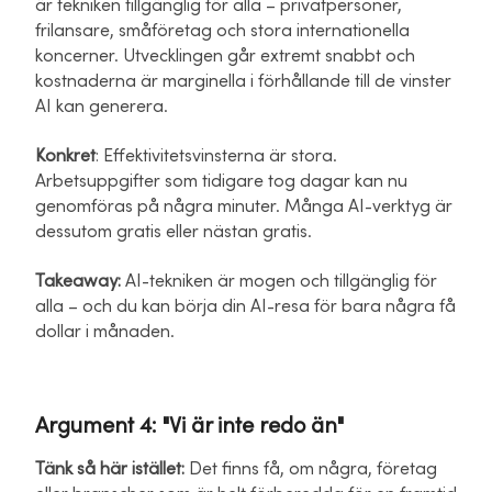
är tekniken tillgänglig för alla – privatpersoner,
frilansare, småföretag och stora internationella
koncerner. Utvecklingen går extremt snabbt och
kostnaderna är marginella i förhållande till de vinster
AI kan generera.
Konkret
: Effektivitetsvinsterna är stora.
Arbetsuppgifter som tidigare tog dagar kan nu
genomföras på några minuter. Många AI-verktyg är
dessutom gratis eller nästan gratis.
Takeaway:
AI-tekniken är mogen och tillgänglig för
alla – och du kan börja din AI-resa för bara några få
dollar i månaden.
Argument 4:
"Vi är inte redo än"
Tänk så här istället:
Det finns få, om några, företag