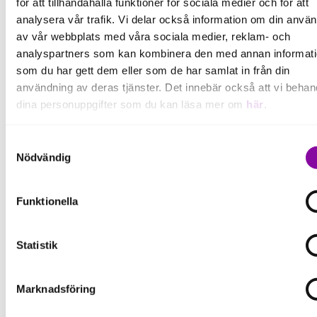
för att tillhandahålla funktioner för sociala medier och för att
analysera vår trafik. Vi delar också information om din anvä
av vår webbplats med våra sociala medier, reklam- och
analyspartners som kan kombinera den med annan informat
som du har gett dem eller som de har samlat in från din
användning av deras tjänster. Det innebär också att vi behan
dina personuppgifter som du kan läsa mer om
här
.
Om du klickar på avvisa kommer användning av kakor eller
Samtyckesval
delning av information enligt ovan, inte att ske, förutom för k
Nödvändig
som är nödvändiga för att hemsidan ska fungera se mer und
inställningar.
Funktionella
Statistik
AI är inte en IT-fråga utan en affärsstrategisk fråga
som kan påverka alla delar av verksamheten.
Marknadsföring
Argument 5: "AI får IT-partnern ta hand