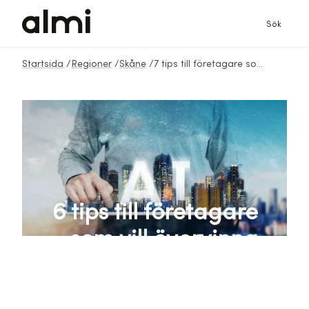
Sök
Startsida
/
Regioner
/
Skåne
/
7 tips till företagare som vill övervinna sitt AI-motstånd
6 tips till företagare
som vill övervinna
sitt AI-motstånd