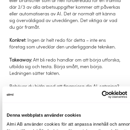
eller branscher som är helt förberedda för en framtid
där 2/3 av alla arbetsuppgifter kommer att påverkas
eller automatiseras av AI. Det är normalt att känna
sig överväldigad av utvecklingen. Det viktiga är vad
du gör framåt.
Konkret:
Ingen är helt redo för detta – inte ens
företag som utvecklar den underliggande tekniken.
Takeaway:
Att bli redo handlar om att börja utforska,
utbilda sig och testa. Börja smått, men börja.
Ledningen sätter takten.
Behöver du hjälp med att finansiera din AI-satsning?
Kontakta boka ett möte med en finansieringscoach
på Almi, så hittar vi bästa lösningen för ditt bolag.
Boka möte
HÄR
Denna webbplats använder cookies
Almi AB använder cookies för att anpassa innehåll och annon