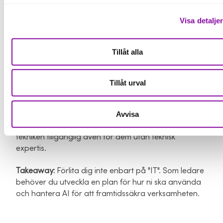
om"
Visa detalje
Tänk så här istället: IT-avdelningen eller IT-partnern
kommer inte att kunna lösa detta åt dig. De kan
stötta och hjälpa dig med tekniken, men AI kommer
Tillåt alla
att påverka hela organisationen, vilket innebär att
alla delar av verksamheten måste vara med.
Ledningen måste ta ledningen.
Tillåt urval
Konkret:
Se AI som ett affärsverktyg eller ett
designmaterial, inte en IT-lösning.
Avvisa
Användargränssnitten förbättras snabbt, vilket gör
tekniken tillgänglig även för dem utan teknisk
expertis.
Takeaway:
Förlita dig inte enbart på "IT". Som ledare
behöver du utveckla en plan för hur ni ska använda
och hantera AI för att framtidssäkra verksamheten.