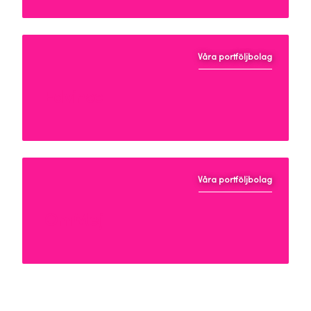
Våra portföljbolag
Edvince
Våra portföljbolag
OmMej