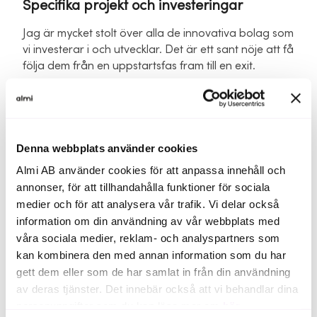
Specifika projekt och investeringar
Jag är mycket stolt över alla de innovativa bolag som
vi investerar i och utvecklar. Det är ett sant nöje att få
följa dem från en uppstartsfas fram till en exit.
Denna webbplats använder cookies
Portföljbolag
Almi AB använder cookies för att anpassa innehåll och
annonser, för att tillhandahålla funktioner för sociala
Ett urval av de bolag Anna jobbar med.
medier och för att analysera vår trafik. Vi delar också
information om din användning av vår webbplats med
våra sociala medier, reklam- och analyspartners som
kan kombinera den med annan information som du har
Våra portföljbolag
gett dem eller som de har samlat in från din användning
av deras tjänster. Det innebär också att vi behandlar dina
Emulsi Biotech
personuppgifter som du kan läsa mer om
här
.