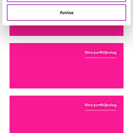
Avvisa
Moroxite F
Våra portföljbolag
Uman Sense
Våra portföljbolag
Prolevi Bio