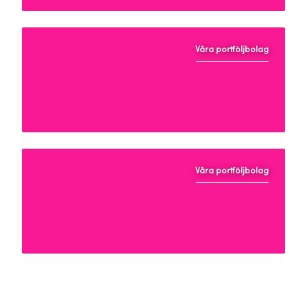
Våra portföljbolag
BioReperia
Våra portföljbolag
Veltio Pharma