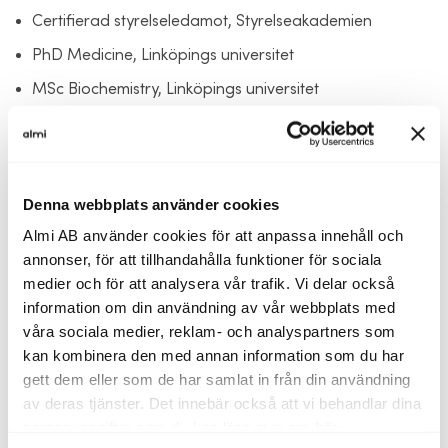
Certifierad styrelseledamot, Styrelseakademien
PhD Medicine, Linköpings universitet
MSc Biochemistry, Linköpings universitet
Denna webbplats använder cookies
Portföljbolag
Almi AB använder cookies för att anpassa innehåll och
annonser, för att tillhandahålla funktioner för sociala
Ett urval av de bolag Åsa jobbar med.
medier och för att analysera vår trafik. Vi delar också
information om din användning av vår webbplats med
våra sociala medier, reklam- och analyspartners som
kan kombinera den med annan information som du har
Våra portföljbolag
gett dem eller som de har samlat in från din användning
av deras tjänster. Det innebär också att vi behandlar dina
Cordicity
personuppgifter som du kan läsa mer om
här
.