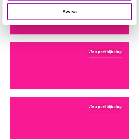
Avvisa
Readily
Våra portföljbolag
Celluminova
Våra portföljbolag
Immuneed