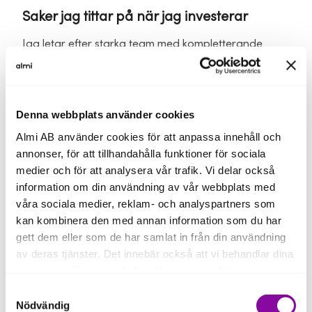
Saker jag tittar på när jag investerar
Jag letar efter starka team med kompletterande
kompetenser och en tydlig förståelse för kundens
problem. Affärsmodellen ska vara skalbar och
adressera en marknad med stor potential.
Denna webbplats använder cookies
Tidigare erfarenheter
Almi AB använder cookies för att anpassa innehåll och
Jag har flera års erfarenhet från
annonser, för att tillhandahålla funktioner för sociala
fastighetsbranschen med fokus på ekonomisk
medier och för att analysera vår trafik. Vi delar också
förvaltning. Dessutom har jag drivit egna bolag inom
information om din användning av vår webbplats med
både B2B och B2C – mitt första redan vid 19 års
våra sociala medier, reklam- och analyspartners som
ålder.
kan kombinera den med annan information som du har
gett dem eller som de har samlat in från din användning
Styrelseuppdrag och utbildning
av deras tjänster. Det innebär också att vi behandlar dina
personuppgifter som du kan läsa mer om
här
.
Jag är certifierad styrelseledamot via
Styrelseakademien och har en kandidatexamen i
Samtyckesval
Om du klickar på avvisa kommer användning av kakor
Nödvändig
företagsekonomi.