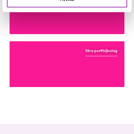
Pastillfabriken
Våra portföljbolag
InTeEx