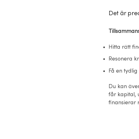
Det är prec
Tillsamman
Hitta rätt fi
Resonera kri
Få en tydlig
Du kan även
får kapital,
finansierar 