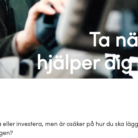
Ta nä
hjälper dig 
xa eller investera, men är osäker på hur du ska lä
ngen?