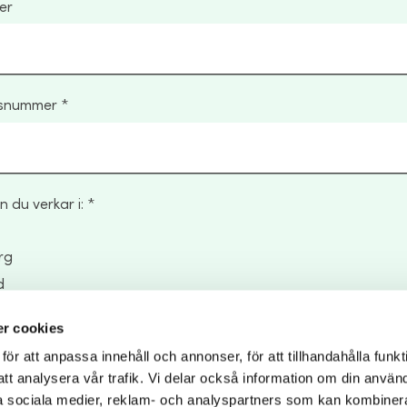
er
nsnummer
n du verkar i:
rg
d
r cookies
i dina personuppgifter
r att anpassa innehåll och annonser, för att tillhandahålla funkt
att analysera vår trafik. Vi delar också information om din använ
ycker till Almis behandling av mina personuppgifter.
 sociala medier, reklam- och analyspartners som kan kombiner