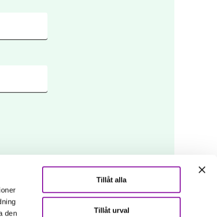
Tillåt alla
ioner
dning
Tillåt urval
a den