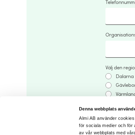
Telefonnumm
Organisatio
Välj den regio
Dalarna
Gävlebo
Värmlan
Denna webbplats använde
Så hanterar v
Almi AB använder cookies fö
för sociala medier och för 
Jag samt
av vår webbplats med våra