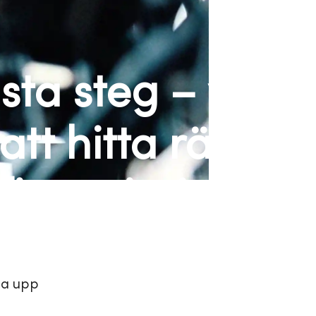
sta steg – vi
att hitta rätt
finansiering
gga upp