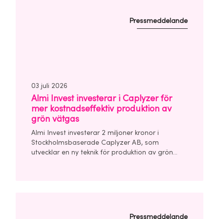
Pressmeddelande
03 juli 2026
Almi Invest investerar i Caplyzer för
mer kostnadseffektiv produktion av
grön vätgas
Almi Invest investerar 2 miljoner kronor i
Stockholmsbaserade Caplyzer AB, som
utvecklar en ny teknik för produktion av grön
vätgas. Investeringen görs tillsammans med Trio
Impact Invest, UU Invest och affärsänglar i en
finansieringsrunda om totalt 7 miljoner kronor.
Pressmeddelande