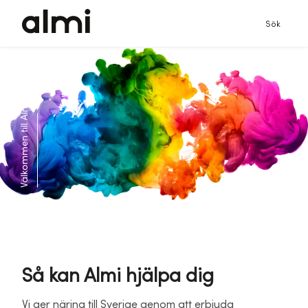
Sök
Välkommen till Almi!
Finansiering +
rådgivning = Almi
Så kan Almi hjälpa dig
Vi ger näring till Sverige genom att erbjuda