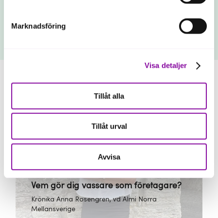
Vi söker affärsrådgivare till Luleå
Marknadsföring
Visa detaljer
Västerbotten
Tillåt alla
Vi söker affärsrådgivare till Luleå
Tillåt urval
Avvisa
Gävleborg
Vem gör dig vassare som företagare?
Krönika Anna Rosengren, vd Almi Norra
Mellansverige