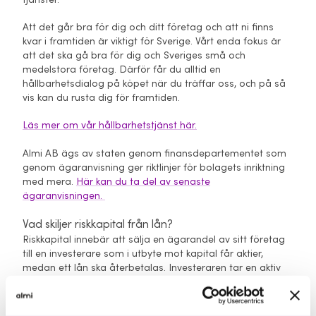
Att det går bra för dig och ditt företag och att ni finns
kvar i framtiden är viktigt för Sverige. Vårt enda fokus är
att det ska gå bra för dig och Sveriges små och
medelstora företag. Därför får du alltid en
hållbarhetsdialog på köpet när du träffar oss, och på så
vis kan du rusta dig för framtiden.
Läs mer om vår hållbarhetstjänst här.
Almi AB ägs av staten genom finansdepartementet som
genom ägaranvisning ger riktlinjer för bolagets inriktning
med mera.
Här kan du ta del av senaste
ägaranvisningen.
Vad skiljer riskkapital från lån?
Riskkapital innebär att sälja en ägarandel av sitt företag
till en investerare som i utbyte mot kapital får aktier,
medan ett lån ska återbetalas. Investeraren tar en aktiv
ägarroll, till exempel genom att ta plats i styrelsen.
Fler frågor och svar hittar du här