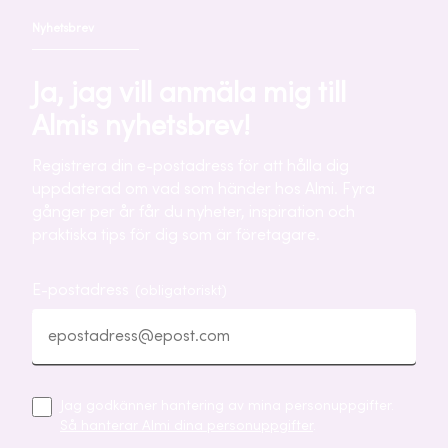
Nyhetsbrev
Ja, jag vill anmäla mig till
Almis nyhetsbrev!
Registrera din e-postadress för att hålla dig
uppdaterad om vad som händer hos Almi. Fyra
gånger per år får du nyheter, inspiration och
praktiska tips för dig som är företagare.
E-postadress
(obligatoriskt)
Jag godkänner hantering av mina personuppgifter.
Så hanterar Almi dina personuppgifter
.