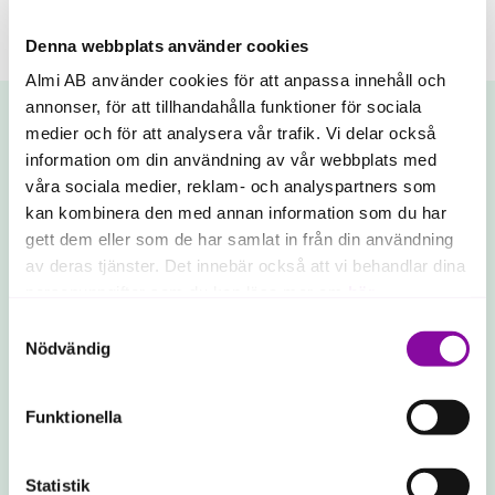
Denna webbplats använder cookies
Almi AB använder cookies för att anpassa innehåll och
annonser, för att tillhandahålla funktioner för sociala
Regioner
medier och för att analysera vår trafik. Vi delar också
information om din användning av vår webbplats med
våra sociala medier, reklam- och analyspartners som
Vad händer i din region?
kan kombinera den med annan information som du har
gett dem eller som de har samlat in från din användning
av deras tjänster. Det innebär också att vi behandlar dina
Vi finns över hela landet. Välj din region om du vill
personuppgifter som du kan läsa mer om
här
.
veta vad som händer just där.
Samtyckesval
Om du klickar på avvisa kommer användning av kakor
Nödvändig
Aktuellt
eller delning av information enligt ovan, inte att ske,
förutom för kakor som är nödvändiga för att hemsidan
Funktionella
ska fungera se mer under inställningar.
Statistik
Norrbotten