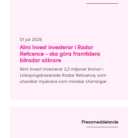
01 juli 2026
Almi Invest investerar i Radar
Reticence - ska göra framtidens
bilradar säkrare
Almi Invest investerar 3,2 miljoner kronor i
Linköpingsbaserade Radar Reticence, som
utvecklar mjukvara som minskar störningar
mellan bilars radarsystem. Investeringen görs
tillsammans med Chalmers Ventures och East
Sweden Capital i en finansieringsrunda om
totalt 10 miljoner kronor.
Pressmeddelande