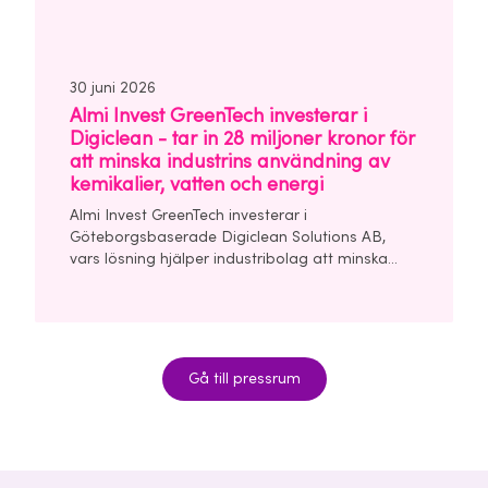
30 juni 2026
Almi Invest GreenTech investerar i
Digiclean - tar in 28 miljoner kronor för
att minska industrins användning av
kemikalier, vatten och energi
Almi Invest GreenTech investerar i
Göteborgsbaserade Digiclean Solutions AB,
vars lösning hjälper industribolag att minska
användningen av kemikalier, vatten och energi i
sina rengörings- och tvättprocesser.
Seedrundan uppgår till 28 miljoner kronor och
leds av Almi Invest GreenTech och
Unconventional Ventures.
Gå till pressrum