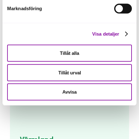
Sörmland
Marknadsföring
Visa detaljer
Tillåt alla
Tillåt urval
Uppsala
Avvisa