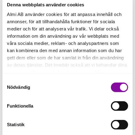
Denna webbplats använder cookies
Almi AB använder cookies för att anpassa innehåll och
Skåne
annonser, för att tillhandahålla funktioner för sociala
medier och för att analysera vår trafik. Vi delar också
information om din användning av vår webbplats med
våra sociala medier, reklam- och analyspartners som
kan kombinera den med annan information som du har
gett dem eller som de har samlat in från din användning
av deras tjänster. Det innebär också att vi behandlar dina
personuppgifter som du kan läsa mer om
här
.
Stockholm
Samtyckesval
Om du klickar på avvisa kommer användning av kakor
Nödvändig
eller delning av information enligt ovan, inte att ske,
förutom för kakor som är nödvändiga för att hemsidan
Funktionella
ska fungera se mer under inställningar.
Statistik