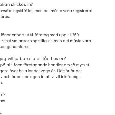
ökan skickas in?
nsökningstillfället, men det måste vara registrerat
föras.
i lånar enbart ut till företag med upp till 250
trerat vid ansökningstillfället, men det måste vara
n kan genomföras.
g vill ju bara ta ett lån hos er?
gen på allt. Men företagande handlar om så mycket
tagare över hela landet varje år. Därför är det
och är anledningen till att vi vill träffa dig -
n.
an?
an:
u: