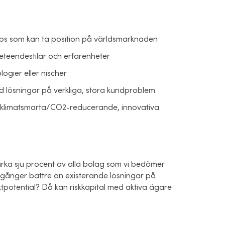
ups som kan ta position på världsmarknaden
teendestilar och erfarenheter
ogier eller nischer
 lösningar på verkliga, stora kundproblem
 i klimatsmarta/CO2-reducerande, innovativa
 cirka sju procent av alla bolag som vi bedömer
tio gånger bättre än existerande lösningar på
xtpotential? Då kan riskkapital med aktiva ägare