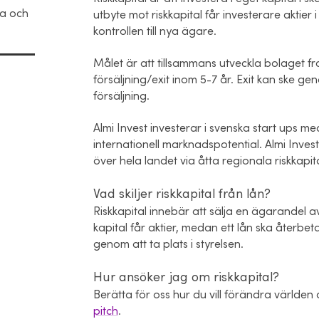
ra och
utbyte mot riskkapital får investerare akti
kontrollen till nya ägare.
Målet är att tillsammans utveckla bolaget 
försäljning/exit inom 5-7 år. Exit kan ske gen
försäljning.
Almi Invest investerar i svenska start ups m
internationell marknadspotential. Almi Inve
över hela landet via åtta regionala riskkapi
Vad skiljer riskkapital från lån?
Riskkapital innebär att sälja en ägarandel av 
kapital får aktier, medan ett lån ska återbeta
genom att ta plats i styrelsen.
Hur ansöker jag om riskkapital?
Berätta för oss hur du vill förändra världe
pitch
.