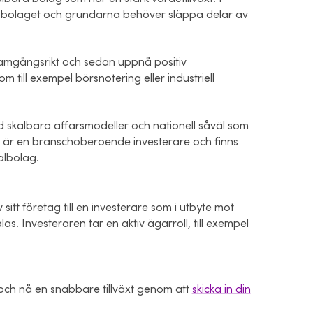
er i bolaget och grundarna behöver släppa delar av
framgångsrikt och sedan uppnå positiv
om till exempel börsnotering eller industriell
ed skalbara affärsmodeller och nationell såväl som
st är en branschoberoende investerare och finns
talbolag.
sitt företag till en investerare som i utbyte mot
las. Investeraren tar en aktiv ägarroll, till exempel
n och nå en snabbare tillväxt genom att
skicka in din