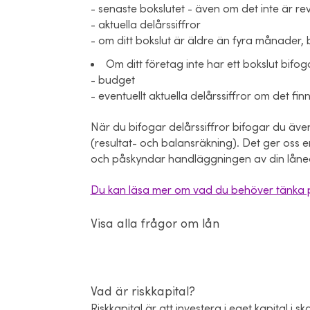
- senaste bokslutet - även om det inte är re
- aktuella delårssiffror
- om ditt bokslut är äldre än fyra månader,
Om ditt företag inte har ett bokslut bifog
- budget
- eventuellt aktuella delårssiffror om det fin
När du bifogar delårssiffror bifogar du ä
(resultat- och balansräkning). Det ger oss en
och påskyndar handläggningen av din lån
Du kan läsa mer om vad du behöver tänka p
Visa alla frågor om lån
Vad är riskkapital?
Riskkapital är att investera i eget kapital i 