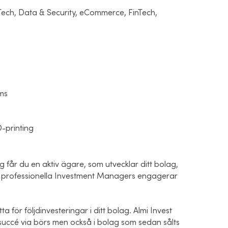
ech, Data & Security, eCommerce, FinTech,
ms
D-printing
g får du en aktiv ägare, som utvecklar ditt bolag,
ch professionella Investment Managers engagerar
tta för följdinvesteringar i ditt bolag. Almi Invest
rdsuccé via börs men också i bolag som sedan sålts