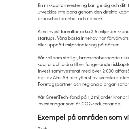
En riskkapitalinvestering kan ge dig och dit
utvecklas inte bara genom den direkta kapit
branscherfarenhet och nätverk.
Almi Invest förvaltar cirka 3,5 miljarder kron
startups. Våra bästa innehav har förvärvats
eller uppnått miljardnotering på börsen.
Vår roll som statligt, branschoberoende riskk
kapital och bidra till en fungerande riskkap
Invest saminvesterat med över 2 000 affärsän
ägs av Almi AB och ytterst av svenska staten.
Företagspartner och regionala organisation
Vår GreenTech-fond på 1,2 miljarder kronor h
investeringar som är CO2-reducerande.
Exempel på områden som vi 