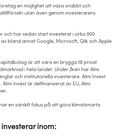
t företag en möjlighet att växa snabbt och
altillförseln utan även genom investerarens
or och har sedan start investerat i cirka 900
 av bland annat Google, Microsoft, Qlik och Apple
apitalbolag är att vara en brygga till privat
italmarknad i hela landet. Under åren har Almi
glar och institutionella investerare. Almi Invest
 Almi Invest är delfinansierat av EU, Almi
er.
ar en särskilt fokus på att göra klimatsmarta
investerar inom: