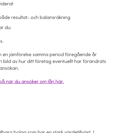
viderat
 både resultat- och balansräkning
ar du:
ns.
ven en jämförelse samma period föregående år
 bild av hur ditt företag eventuellt har förändrats
eansökan.
å när du ansöker om lån här.
skalbara bolag som har en stark värdetillväxt. I