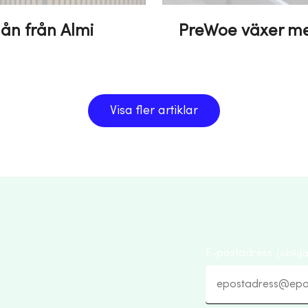
ån från Almi
PreWoe växer med
Visa fler artiklar
E-postadress
(obliga