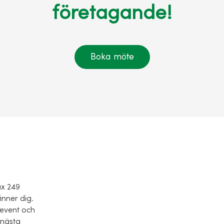
företagande!
Boka möte
ax 249
inner dig.
 event och
 nästa