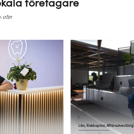
okala företagare
 stått
Lån, Riskkapital, Affärsutveckling