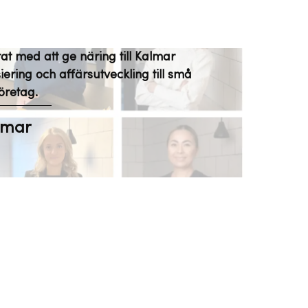
tat med att ge näring till Kalmar
ering och affärsutveckling till små
öretag.
almar