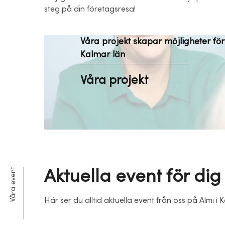
steg på din företagsresa!
Våra projekt skapar möjligheter för
Kalmar län
Våra projekt
Aktuella event för dig
Våra event
Här ser du alltid aktuella event från oss på Almi i 