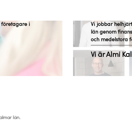
 företagare i
Vi jobbar helhjär
län genom finansi
och medelstora f
Vi är Almi K
Kalmar län.