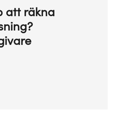
 att räkna
sning?
givare