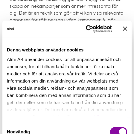
skapa onlinekampanjer som är mer intressanta för
dig. Det är en teknik som gör att vi kan visa relevanta
annonser för rätt person i våra kampanjer. Vi gör
detta genom att analysera användarbeteende från
data som är insamlade med våra cookies. Denna typ
av information är anonym, vilket betyder att ingen
personlig information sparas.
Denna webbplats använder cookies
Almi AB använder cookies för att anpassa innehåll och
Remarketing annonsering innebär att:
annonser, för att tillhandahålla funktioner för sociala
medier och för att analysera vår trafik. Vi delar också
Tredjepartsleverantörer, till exempel Google, visar
information om din användning av vår webbplats med
våra annonser på andra webbplatser på internet.
våra sociala medier, reklam- och analyspartners som
Tredjepartsleverantörer, till exempel Google,
använder cookies för att visa annonser utifrån våra
kan kombinera den med annan information som du har
besökares tidigare besök på vår webbplats.
gett dem eller som de har samlat in från din användning
av deras tjänster. Det innebär också att vi behandlar dina
Facebook konverteringsspårning
personuppgifter som du kan läsa mer om
här
.
Samtyckesval
Vi använder Facebooks teknik för
Om du klickar på avvisa kommer användning av kakor
Nödvändig