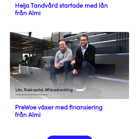
Heija Tandvård startade med lån
från Almi
Lån, Riskkapital, Affärsutveckling
PreWoe växer med finansiering
från Almi