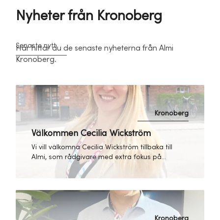
Nyheter från Kronoberg
Senaste nytt
Här hittar du de senaste nyheterna från Almi
Kronoberg.
Kronoberg
Välkommen Cecilia Wickström
Vi vill välkomna Cecilia Wickström tillbaka till
Almi, som rådgivare med extra fokus på
internationalisering. Senast kommer Cecilia
från Växjöföretaget Alutrade AB där hon
arbetade som marknadskommunikatör.
Innan dess var hon rådgivare på Almi, även
då med fokus internationalisering.
Kronoberg