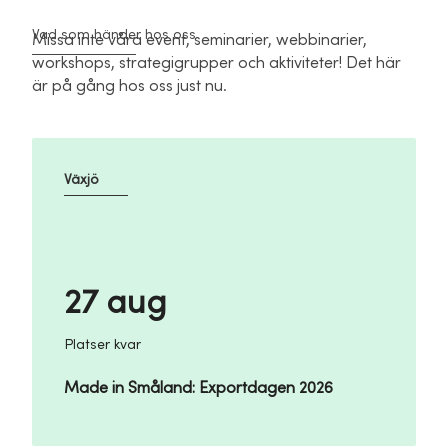
Vad som händer hos oss
Missa inte våra event, seminarier, webbinarier,
workshops, strategigrupper och aktiviteter! Det här
är på gång hos oss just nu.
Växjö
27 aug
Platser kvar
Made in Småland: Exportdagen 2026