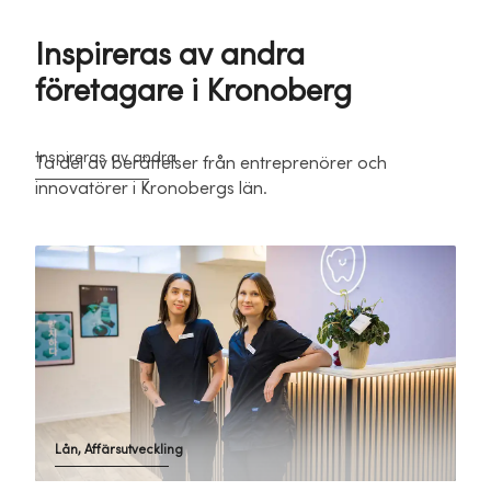
Inspireras av andra
företagare i Kronoberg
Inspireras av andra
Ta del av berättelser från entreprenörer och
innovatörer i Kronobergs län.
Lån, Affärsutveckling