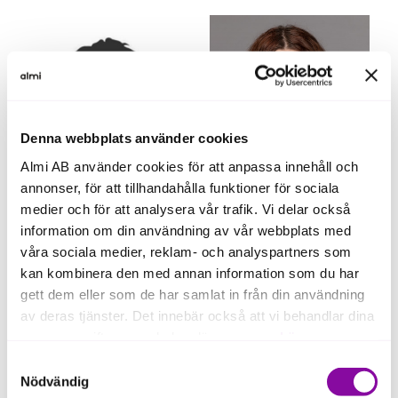
Denna webbplats använder cookies
Almi AB använder cookies för att anpassa innehåll och
annonser, för att tillhandahålla funktioner för sociala
medier och för att analysera vår trafik. Vi delar också
information om din användning av vår webbplats med
Joacim Starck
Kristina Engström
våra sociala medier, reklam- och analyspartners som
Rådgivare
Rådgivare
kan kombinera den med annan information som du har
Finansiering
Finansiering
gett dem eller som de har samlat in från din användning
joacim.starck@almi.se
kristina.engstrom@almi.se
av deras tjänster. Det innebär också att vi behandlar dina
0470-70 74 04
0470-70 74 10
personuppgifter som du kan läsa mer om
här
.
Samtyckesval
Om du klickar på avvisa kommer användning av kakor
Nödvändig