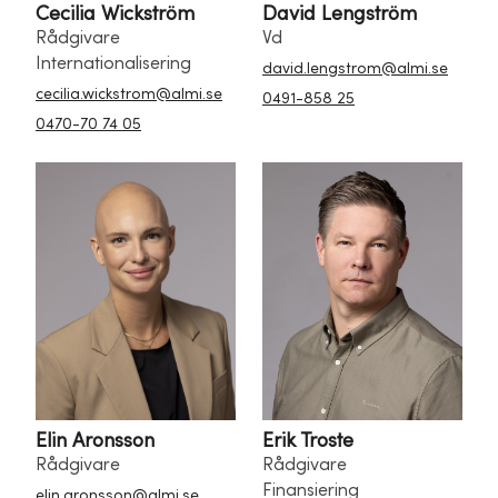
Cecilia Wickström
David Lengström
Rådgivare
Vd
Internationalisering
david.lengstrom@almi.se
cecilia.wickstrom@almi.se
0491-858 25
0470-70 74 05
Elin Aronsson
Erik Troste
Rådgivare
Rådgivare
Finansiering
elin.aronsson@almi.se