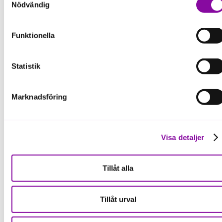
Om du klickar på avvisa kommer användning av kakor eller
Nödvändig
Almi Norra
delning av information enligt ovan, inte att ske, förutom för
559536-3325
Mellansverige AB
kakor som är nödvändiga för att hemsidan ska fungera se
Funktionella
mer under inställningar.
Almi Stockholm AB
559536-5064
Statistik
Almi Småland och
559536-3408
öarna AB
Marknadsföring
Almi Sydsverige AB
559536-3366
Visa detaljer
Almi
Företagspartner
556488-1307
Tillåt alla
Väst AB
Almi Östra
Tillåt urval
559561-2416
Mellansverige AB