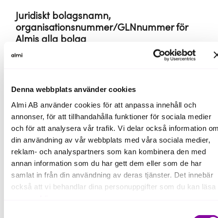
Juridiskt bolagsnamn,
organisationsnummer/GLNnummer för
Almis alla bolag
Juridiskt bolagsnamn
Organisationsnummer/GLN
Denna webbplats använder cookies
Almi AB
556481-6204
Almi AB använder cookies för att anpassa innehåll och
annonser, för att tillhandahålla funktioner för sociala medier
och för att analysera vår trafik. Vi delar också information o
Almi
Företagspartner
556488-1299
din användning av vår webbplats med våra sociala medier,
Halland AB
reklam- och analyspartners som kan kombinera den med
annan information som du har gett dem eller som de har
samlat in från din användning av deras tjänster. Det innebär
Almi Mitt AB
556750-3312
också att vi behandlar dina personuppgifter som du kan läsa
mer om
här
.
Almi Nord AB
556735-6398
Samtyckesval