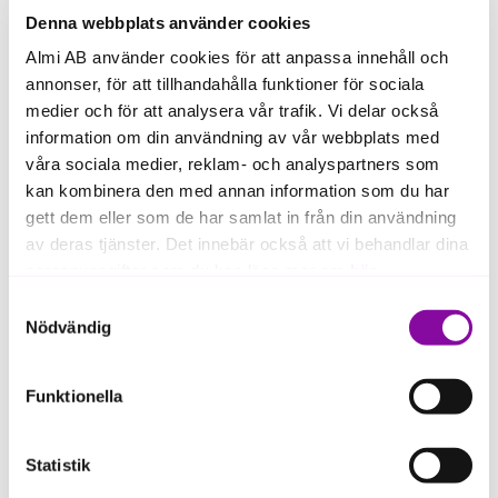
Denna webbplats använder cookies
Almi AB använder cookies för att anpassa innehåll och
annonser, för att tillhandahålla funktioner för sociala
Visa fler händelser
medier och för att analysera vår trafik. Vi delar också
information om din användning av vår webbplats med
våra sociala medier, reklam- och analyspartners som
kan kombinera den med annan information som du har
Inspireras av andra
gett dem eller som de har samlat in från din användning
av deras tjänster. Det innebär också att vi behandlar dina
personuppgifter som du kan läsa mer om
här
.
Kundcase
Samtyckesval
Om du klickar på avvisa kommer användning av kakor
Nödvändig
eller delning av information enligt ovan, inte att ske,
förutom för kakor som är nödvändiga för att hemsidan
Funktionella
ska fungera se mer under inställningar.
Statistik