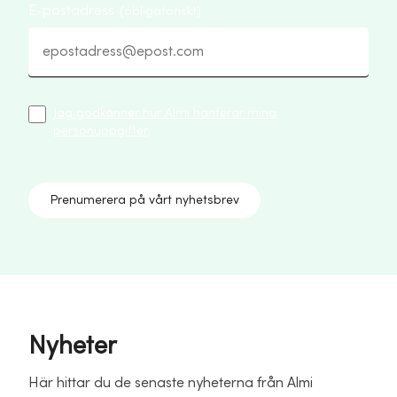
E-postadress
(obligatoriskt)
Jag godkänner hur Almi hanterar mina
personuppgifter
.
Prenumerera på vårt nyhetsbrev
Nyheter
Här hittar du de senaste nyheterna från Almi