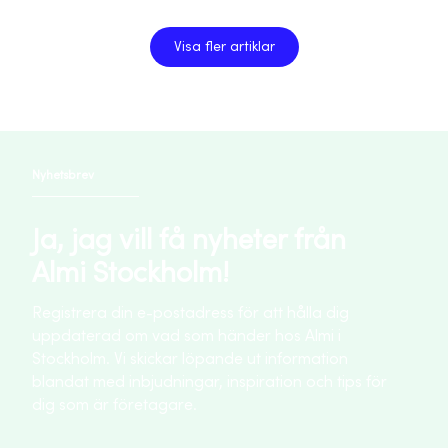
Visa fler artiklar
Nyhetsbrev
Ja, jag vill få nyheter från
Almi Stockholm!
Registrera din e-postadress för att hålla dig
uppdaterad om vad som händer hos Almi i
Stockholm. Vi skickar löpande ut information
blandat med inbjudningar, inspiration och tips för
dig som är företagare.