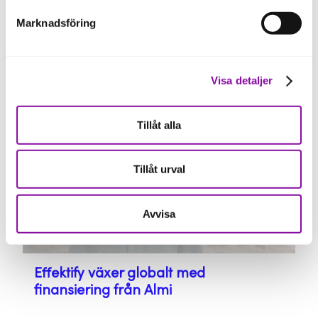
Lån, Riskkapital, Affärsutveckling
Marknadsföring
Drev utvecklar ny batteriteknik
med Almi
Visa detaljer
Tillåt alla
Tillåt urval
Avvisa
Lån, Affärsutveckling
Effektify växer globalt med
finansiering från Almi