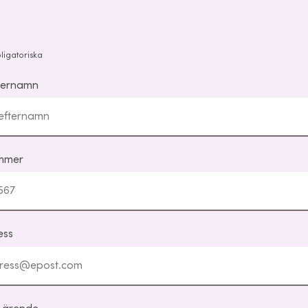
bligatoriska
fternamn
mmer
ess