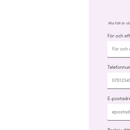
Alla fält är o
För och e
Telefonnu
E-postadr