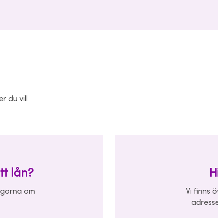
r du vill
tt lån?
H
rågorna om
Vi finns 
adresse