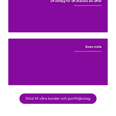
Ett verktyg för att utveckla din affär
Hållbarhetsdialog
Boka möte
Kom igång med
hållbarhetsarbetet
Stöd till våra kunder och portföljbolag