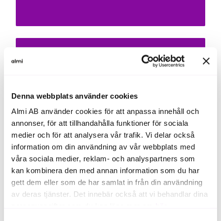
Hållbarhet inom Almi
Vår omställningsplan
Denna webbplats använder cookies
Almi AB använder cookies för att anpassa innehåll och
annonser, för att tillhandahålla funktioner för sociala
medier och för att analysera vår trafik. Vi delar också
Vårt arbete för en hållbarare framtid
information om din användning av vår webbplats med
våra sociala medier, reklam- och analyspartners som
kan kombinera den med annan information som du har
gett dem eller som de har samlat in från din användning
Lär dig mer och kom igång
av deras tjänster. Det innebär också att vi behandlar dina
med hållbarhetsarbetet
personuppgifter som du kan läsa mer om
här
.
Samtyckesval