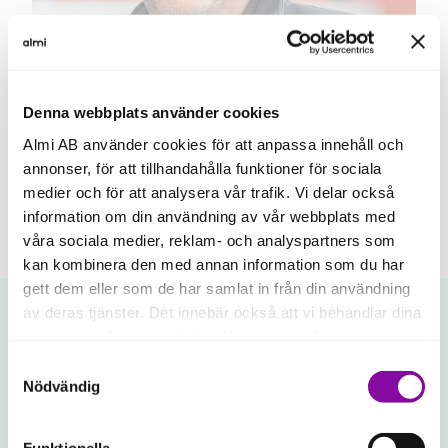
Östergötland
Kunskapsbron skapar värde för både
näringsliv och akademi
Denna webbplats använder cookies
Almi AB använder cookies för att anpassa innehåll och
annonser, för att tillhandahålla funktioner för sociala
medier och för att analysera vår trafik. Vi delar också
Visa fler nyheter
information om din användning av vår webbplats med
våra sociala medier, reklam- och analyspartners som
kan kombinera den med annan information som du har
gett dem eller som de har samlat in från din användning
av deras tjänster. Det innebär också att vi behandlar dina
personuppgifter som du kan läsa mer om
här
.
Kundcase från Östergötland
Samtyckesval
Om du klickar på avvisa kommer användning av kakor
Nödvändig
Inspireras av andra
eller delning av information enligt ovan, inte att ske,
Här kan du läsa och inspireras av företagsresor i
förutom för kakor som är nödvändiga för att hemsidan
Östergötland