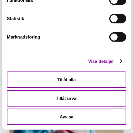
Funktionella
ska fungera se mer under inställningar.
Statistik
Marknadsföring
Visa detaljer
Affärsutveckling
Tillåt alla
Trikåby: “Samarbetet med Almi har
varit avgörande”
Tillåt urval
Avvisa