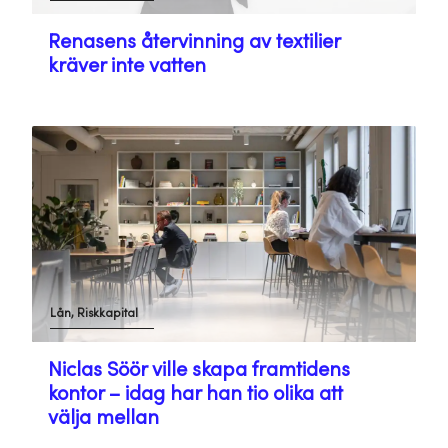
Renasens återvinning av textilier
kräver inte vatten
Lån, Riskkapital
Niclas Söör ville skapa framtidens
kontor – idag har han tio olika att
välja mellan