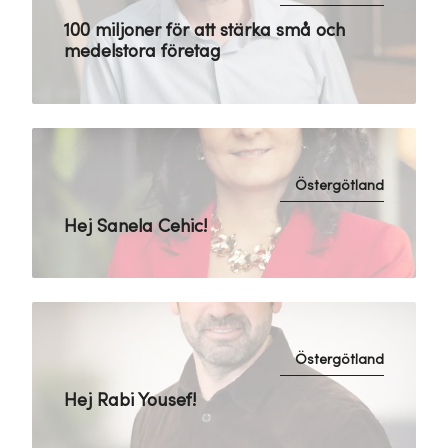
100 miljoner för att stärka små och
medelstora företag
Östergötland
Hej Sanela Cehic!
Östergötland
Hej Rabi Yousef!