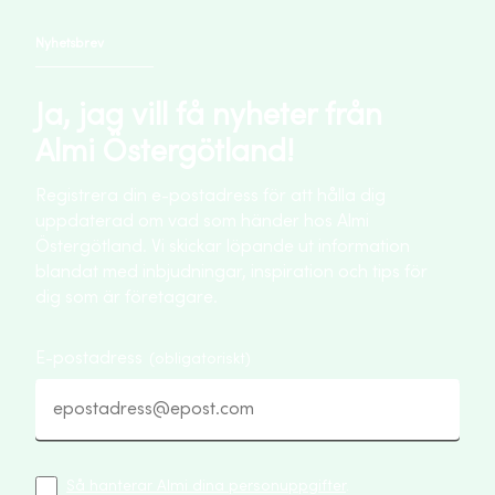
Nyhetsbrev
Ja, jag vill få nyheter från
Almi Östergötland!
Registrera din e-postadress för att hålla dig
uppdaterad om vad som händer hos Almi
Östergötland. Vi skickar löpande ut information
blandat med inbjudningar, inspiration och tips för
dig som är företagare.
E-postadress
(obligatoriskt)
Så hanterar Almi dina personuppgifter
.