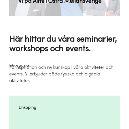
Vi på Almi i Östra Mellansverige
Här hittar du våra seminarier,
workshops och events.
Våra event
Få inspiration och ny kunskap i våra aktiviteter och
events. Vi erbjuder både fysiska och digitala
aktiviteter.
Linköping