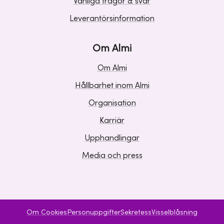
Vanliga frågor & svar
Leverantörsinformation
Om Almi
Om Almi
Hållbarhet inom Almi
Organisation
Karriär
Upphandlingar
Media och press
Om Cookies
Personuppgifter
Sekretess
Visselblåsning