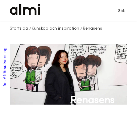
Sök
Startsida
/
Kunskap och inspiration
/
Renasens
Lån, Affärsutveckling
Renasens
återvinning av
textilier kräver inte
vatten