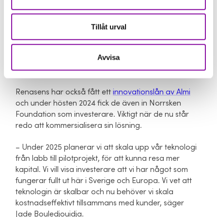
brydde sig verkligen om oss. När det började gå bra
för oss ville jag informera dem direkt. Almi kändes lika
glada som jag.
Tillåt urval
Almi har aktivt hjälpt Jade att navigera i stödsystemet
Avvisa
för innovativa företag. Man har förmedlat viktiga
kontakter med andra relevanta aktörer och experter.
Renasens har också fått ett
innovationslån av Almi
och under hösten 2024 fick de även in Norrsken
Foundation som investerare. Viktigt när de nu står
redo att kommersialisera sin lösning.
– Under 2025 planerar vi att skala upp vår teknologi
från labb till pilotprojekt, för att kunna resa mer
kapital. Vi vill visa investerare att vi har något som
fungerar fullt ut här i Sverige och Europa. Vi vet att
teknologin är skalbar och nu behöver vi skala
kostnadseffektivt tillsammans med kunder, säger
Jade Bouledjouidja.