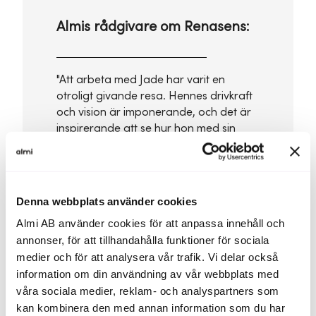
Almis rådgivare om Renasens:
"Att arbeta med Jade har varit en
otroligt givande resa. Hennes drivkraft
och vision är imponerande, och det är
inspirerande att se hur hon med sin
starka personlighet leder Renasens mot
framgång. Vi på Almi är stolta över att
ha kunnat stötta henne i detta viktiga
arbete."
Denna webbplats använder cookies
Almi AB använder cookies för att anpassa innehåll och
Jenny Gustafsson och Henrik
annonser, för att tillhandahålla funktioner för sociala
Thörnblad, rådgivare hos Almi
medier och för att analysera vår trafik. Vi delar också
information om din användning av vår webbplats med
våra sociala medier, reklam- och analyspartners som
kan kombinera den med annan information som du har