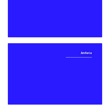
"Almi Invest har hjälpt oss
öppna en del dörrar."
Amferia
"Almi Invest har varit en stor
support och en aktiv ägare
hela vägen."