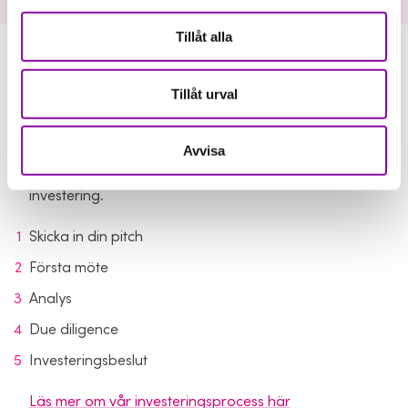
Tillåt alla
Från pitch till investerning
Tillåt urval
Vår investeringsprocess hjälper oss att lära känna
Avvisa
bolaget, teamet och tillväxtpotentialen. Här är de
viktigaste stegen på vägen från första kontakt till
investering.
Skicka in din pitch
Första möte
Analys
Due diligence
Investeringsbeslut
Läs mer om vår investeringsprocess här