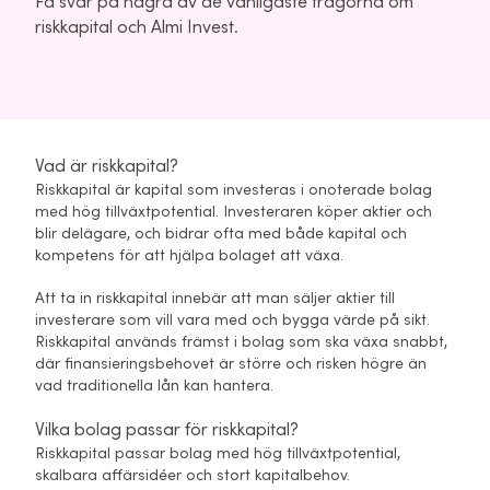
Få svar på några av de vanligaste frågorna om
riskkapital och Almi Invest.
Vad är riskkapital?
Riskkapital är kapital som investeras i onoterade bolag
med hög tillväxtpotential. Investeraren köper aktier och
blir delägare, och bidrar ofta med både kapital och
kompetens för att hjälpa bolaget att växa.
Att ta in riskkapital innebär att man säljer aktier till
investerare som vill vara med och bygga värde på sikt.
Riskkapital används främst i bolag som ska växa snabbt,
där finansieringsbehovet är större och risken högre än
vad traditionella lån kan hantera.
Vilka bolag passar för riskkapital?
Riskkapital passar bolag med hög tillväxtpotential,
skalbara affärsidéer och stort kapitalbehov.