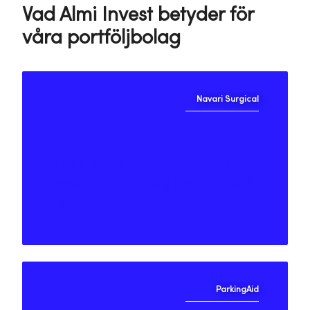
Vad Almi Invest betyder för
våra portföljbolag
Navari Surgical
"Tack vare att Almi Invest
investerade tidigt så finns vi
idag."
ParkingAid