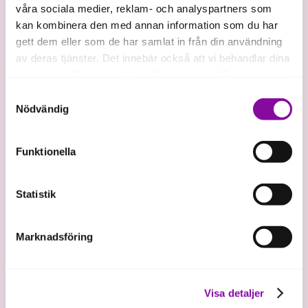
våra sociala medier, reklam- och analyspartners som
investerat i
kan kombinera den med annan information som du har
619
1 600
gett dem eller som de har samlat in från din användning
av deras tjänster. Det innebär också att vi behandlar dina
st
personuppgifter som du kan läsa mer om
här
.
Samtyckesval
investerare
Exiterade bolag
Om du klickar på avvisa kommer användning av kakor
Nödvändig
Almi Invests
eller delning av information enligt ovan, inte att ske,
investerarnätverk
förutom för kakor som är nödvändiga för att hemsidan
Funktionella
ska fungera se mer under inställningar.
600
Statistik
miljoner SEK
Marknadsföring
gröna investeringar
Visa detaljer