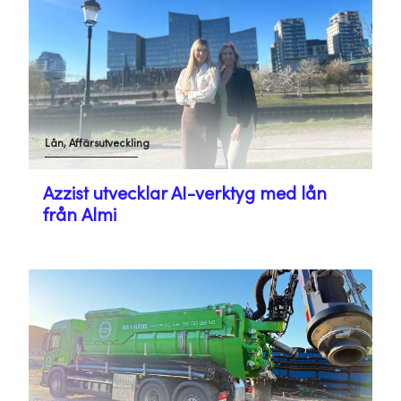
Lån, Affärsutveckling
Azzist utvecklar AI-verktyg med lån
från Almi