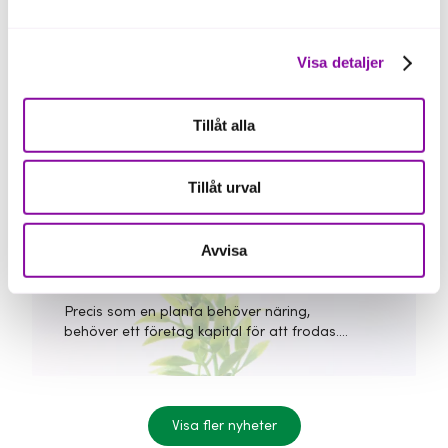
Skåne
Visa detaljer
Råd från Almi-experter!
Darja Smisovsky, jurist och rådgivare på Almi
svarar på frågor kring aktiebolag och vilka
Tillåt alla
möjligheter, och utmaningar, som finns med
bolagsformen.
Tillåt urval
Skåne
Avvisa
Fördelar med finansiering hos Almi
Precis som en planta behöver näring,
behöver ett företag kapital för att frodas.
Finansiering kan krävas för att få ditt företag
att växa. Almi stöttar företag med
finansiering.
Visa fler nyheter