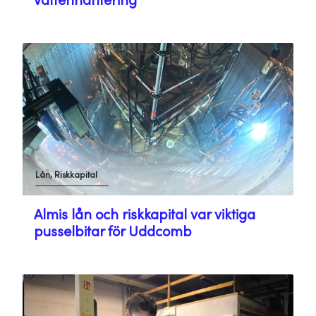
vattenhantering
Lån, Riskkapital
Almis lån och riskkapital var viktiga
pusselbitar för Uddcomb