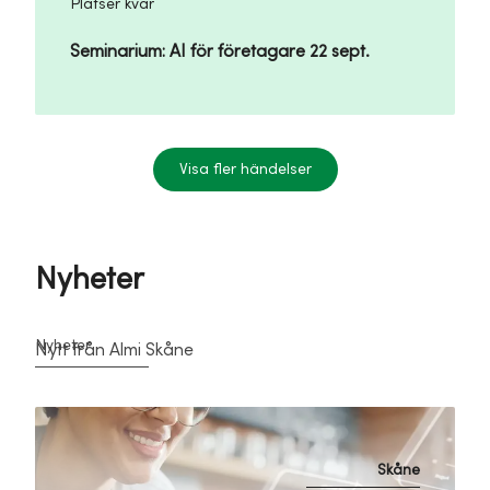
Platser kvar
Seminarium: AI för företagare 22 sept.
Visa fler händelser
Nyheter
Nyheter
Nytt från Almi Skåne
Skåne