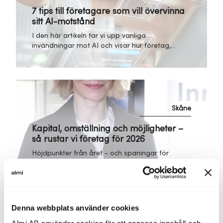
7 tips till företagare som vill övervinna
sitt AI-motstånd
I den här artikeln tar vi upp vanliga
invändningar mot AI och visar hur företag,
oavsett storlek och teknisk kompetens, kan
dra nytta av AI för att stärka sin
konkurrenskraft och framtidssäkra sin
verksamhet.
Skåne
Kapital, omställning och möjligheter –
så rustar vi företag för 2026
Höjdpunkter från året - och spaningar för
2026. 2025 har varit ett år av både
prövningar och möjligheter. I våra möten
med företag över hela landet ser vi tydligt
hur framtidstron sakta återvänder.
Denna webbplats använder cookies