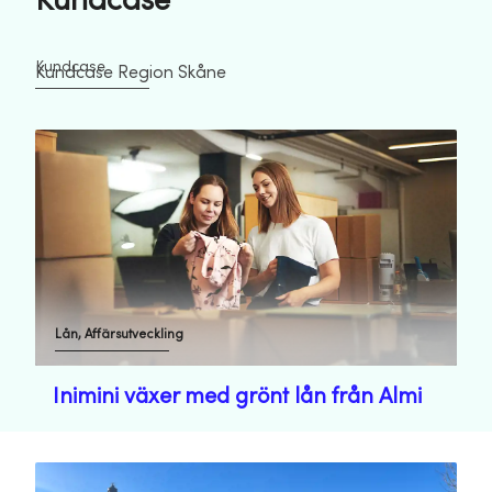
Kundcase
Kundcase
Kundcase Region Skåne
Lån, Affärsutveckling
Inimini växer med grönt lån från Almi