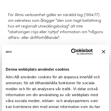
För Almis verksamhet gäller en särskild lag (1994:77)
om sekretess som ålägger "den som tagit befattning
hos ett regionalt utvecklingsbolag" att inte
"obehörigen röja eller nyttja" information om "någons
affärs- eller driftförhållande".
Detta är en personlig tystnads­plikt som är sanktio­ne­
rad med böter eller fängelse upp till ett år enligt
bestämmelser i brottsbalken (1962:700) och som
omfattar alla som kommer i kontakt med
Denna webbplats använder cookies
kunduppgifter och inte bara Almi-anställda utan
Almi AB använder cookies för att anpassa innehåll och
även till exempel styrelseleda­möter, konsulter och
annonser, för att tillhandahålla funktioner för sociala
samarbetspartners.
medier och för att analysera vår trafik. Vi delar också
Alla uppgifter du lämnar för egen del eller som
information om din användning av vår webbplats med
företrädare för annan behandlas alltså konfidentiellt.
våra sociala medier, reklam- och analyspartners som
Det enda som kan bryta sekretessen är om
kan kombinera den med annan information som du har