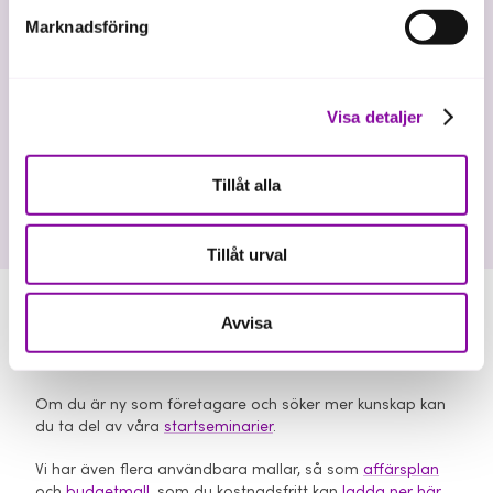
Marknadsföring
Affärsutveckling
Vanliga frågor och svar om
Visa detaljer
Almis affärsutveckling
Tillåt alla
Tillåt urval
Jag vill starta eget, hur kan Almi hjälpa mig?
Avvisa
Almi kan vara med och finansiera din företagsstart, men
har inte allmän nyföretagarrådgivning.
Om du är ny som företagare och söker mer kunskap kan
du ta del av våra
startseminarier
.
Vi har även flera användbara mallar, så som
affärsplan
och
budgetmall
, som du kostnadsfritt kan
ladda ner här
.