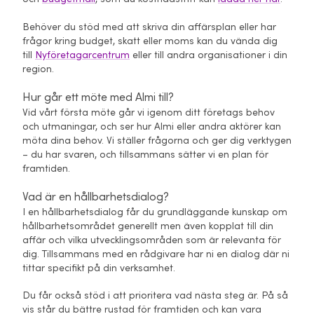
Behöver du stöd med att skriva din affärsplan eller har
frågor kring budget, skatt eller moms kan du vända dig
till
Nyföretagarcentrum
eller till andra organisationer i din
region.
Hur går ett möte med Almi till?
Vid vårt första möte går vi igenom ditt företags behov
och utmaningar, och ser hur Almi eller andra aktörer kan
möta dina behov. Vi ställer frågorna och ger dig verktygen
– du har svaren, och tillsammans sätter vi en plan för
framtiden.
Vad är en hållbarhetsdialog?
I en hållbarhetsdialog får du grundläggande kunskap om
hållbarhetsområdet generellt men även kopplat till din
affär och vilka utvecklingsområden som är relevanta för
dig. Tillsammans med en rådgivare har ni en dialog där ni
tittar specifikt på din verksamhet.
Du får också stöd i att prioritera vad nästa steg är. På så
vis står du bättre rustad för framtiden och kan vara