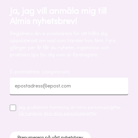
Ja, jag vill anmäla mig till
Almis nyhetsbrev!
Registrera din e-postadress för att hålla dig
uppdaterad om vad som händer hos Almi. Fyra
gånger per år får du nyheter, inspiration och
praktiska tips för dig som är företagare.
E-postadress
(obligatoriskt)
Jag godkänner hantering av mina personuppgifter.
Så hanterar Almi dina personuppgifter
.
Prenumerera på vårt nyhetsbrev