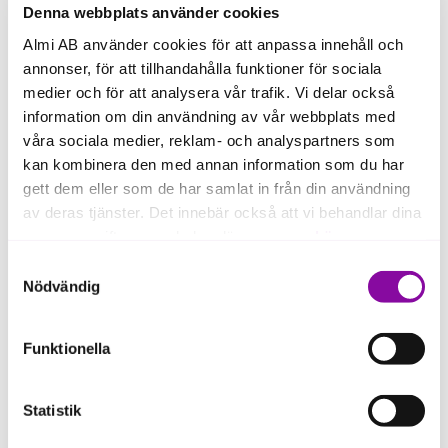
När du vill ta in nytt
Denna webbplats använder cookies
ägarkapital
Almi AB använder cookies för att anpassa innehåll och
annonser, för att tillhandahålla funktioner för sociala
medier och för att analysera vår trafik. Vi delar också
information om din användning av vår webbplats med
våra sociala medier, reklam- och analyspartners som
kan kombinera den med annan information som du har
Verifieringsmedel
gett dem eller som de har samlat in från din användning
av deras tjänster. Det innebär också att vi behandlar dina
personuppgifter som du kan läsa mer om
här
.
Samtyckesval
Om du klickar på avvisa kommer användning av kakor
Nödvändig
Till nya idéer som innebär
eller delning av information enligt ovan, inte att ske,
större risk
förutom för kakor som är nödvändiga för att hemsidan
Funktionella
ska fungera se mer under inställningar.
Statistik