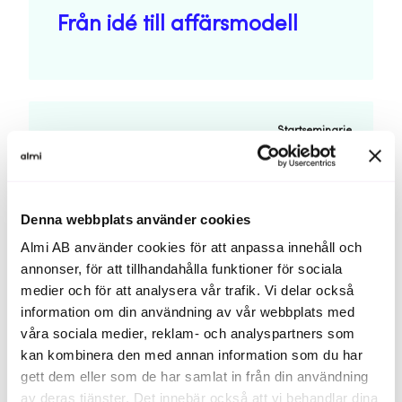
Från idé till affärsmodell
Startseminarie
Räkna på din affär
Ditt företags viktigaste
Denna webbplats använder cookies
ekonomiska samband
Almi AB använder cookies för att anpassa innehåll och
annonser, för att tillhandahålla funktioner för sociala
medier och för att analysera vår trafik. Vi delar också
information om din användning av vår webbplats med
våra sociala medier, reklam- och analyspartners som
Startseminarie
kan kombinera den med annan information som du har
gett dem eller som de har samlat in från din användning
Förstå dina kunder och underlätta köp
av deras tjänster. Det innebär också att vi behandlar dina