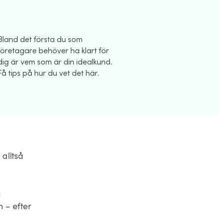
Bland det första du som
företagare behöver ha klart för
dig är vem som är din idealkund.
Få tips på hur du vet det här.
 alltså
a
 – efter