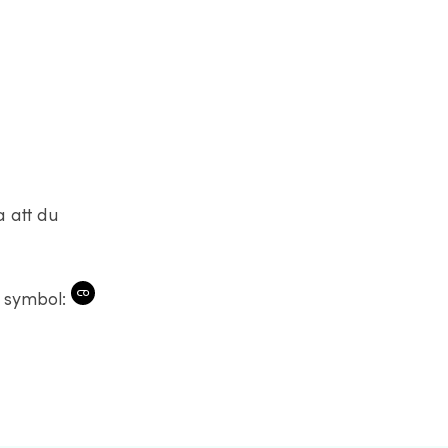
a att du
a symbol: