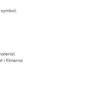
a symbol:
aterial.
t i filmerna