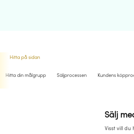
Hitta på sidan
Hitta din målgrupp
Säljprocessen
Kundens köppro
Sälj me
Visst vill d