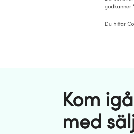
godkänner "
Du hittar Co
Kom igå
med säl