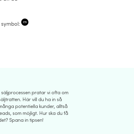
a symbol:
I säljprocessen pratar vi ofta om
säljtratten. Här vill du ha in så
många potentiella kunder, alltså
leads, som möjligt. Hur ska du få
det? Spana in tipsen!