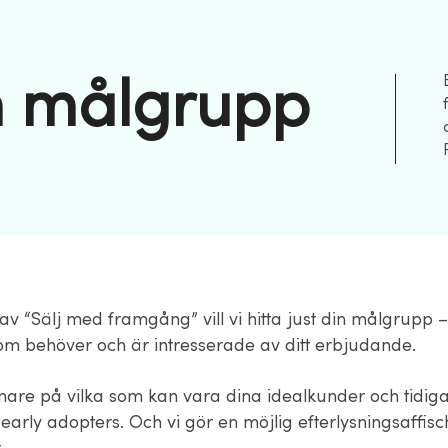
in målgrupp
å av “Sälj med framgång” vill vi hitta just din målgrupp –
m behöver och är intresserade av ditt erbjudande.
ärmare på vilka som kan vara dina idealkunder och tidig
arly adopters. Och vi gör en möjlig efterlysningsaffisch