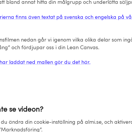
att bland annat hitta din målgrupp och underlätta säljp
rierna finns även textat på svenska och engelska på v
onsfilmen nedan går vi igenom vilka olika delar som ingå
g” och fördjupar oss i din Lean Canvas.
har laddat ned mallen gör du det här.
nte se videon?
du ändra din cookie-inställning på almi.se, och aktiver
”Marknadsföring”.