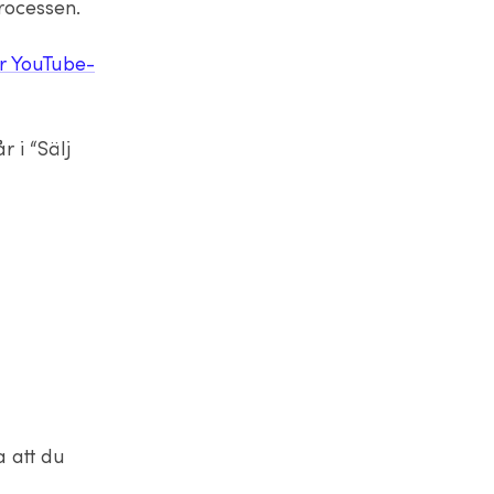
rocessen.
år YouTube-
r i “Sälj
a att du