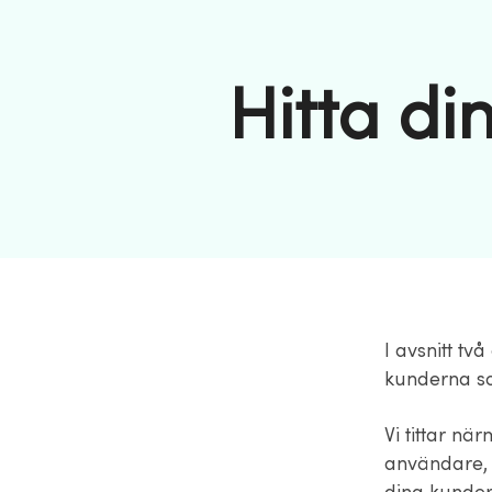
Hitta d
I avsnitt tv
kunderna so
Vi tittar n
användare, e