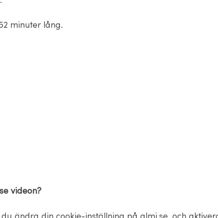
.
52 minuter lång.
 se videon?
du ändra din cookie-inställning på almi.se, och aktiver