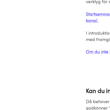
verktyg för 
Startsemina
kanal.
I introdukti
med framgån
Om du inte 
Kan du i
Då behöver 
godkänner 