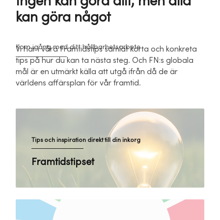
Ingen kan göra allt, men alla
kan göra något
Kom igång med ditt hållbarhetsarbete
Vi har i våra Framtidstips samlat korta och konkreta
tips på hur du kan ta nästa steg. Och FN:s globala
mål är en utmärkt källa att utgå ifrån då de är
världens affärsplan för vår framtid.
Tips och inspiration direkt till din inkorg
Framtidstipset