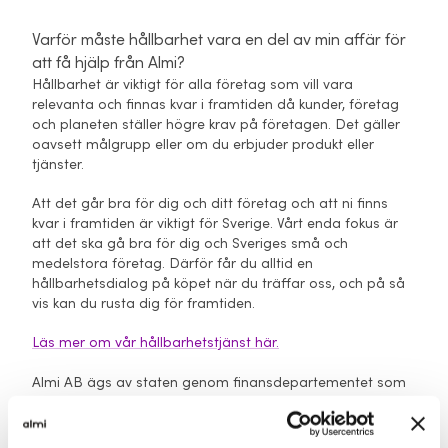
Varför måste hållbarhet vara en del av min affär för
att få hjälp från Almi?
Hållbarhet är viktigt för alla företag som vill vara
relevanta och finnas kvar i framtiden då kunder, företag
och planeten ställer högre krav på företagen. Det gäller
oavsett målgrupp eller om du erbjuder produkt eller
tjänster.
Att det går bra för dig och ditt företag och att ni finns
kvar i framtiden är viktigt för Sverige. Vårt enda fokus är
att det ska gå bra för dig och Sveriges små och
medelstora företag. Därför får du alltid en
hållbarhetsdialog på köpet när du träffar oss, och på så
vis kan du rusta dig för framtiden.
Läs mer om vår hållbarhetstjänst här.
Almi AB ägs av staten genom finansdepartementet som
genom ägaranvisning ger riktlinjer för bolagets inriktning
med mera.
Här kan du ta del av senaste
ägaranvisningen.