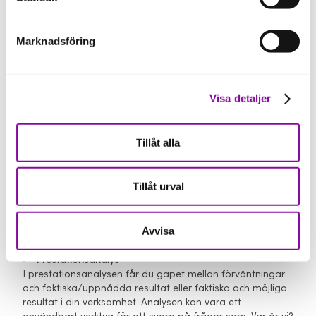
Vad får jag efter en hållbarhetsdialog?
Efter en hållbarhetsdialog kan din fortsatta resa
tillsammans med Almi kan se lite olika ut beroende på
Marknadsföring
vad du och din rådgivare kommit fram till.
Men du kommer alltid att få med dig:
Visa detaljer
En relevansanalys
Alla kan inte göra allt, men alla kan göra något. Via
relevansanalysen har du och din rådgivare identifierat
Tillåt alla
vilka områden som är relevanta för just ditt företag att
jobba med och fokusera på.
Dubbel västentlighetsanalys
Tillåt urval
Dubbel väsentlighetsanalys tar hänsyn till både den
påverkan som företaget har på människa och miljö och
den påverkan hållbarhetsfrågor kan ha på företagets
Avvisa
finansiella ställning.
Prestationsanalys
I prestationsanalysen får du gapet mellan förväntningar
och faktiska/uppnådda resultat eller faktiska och möjliga
resultat i din verksamhet. Analysen kan vara ett