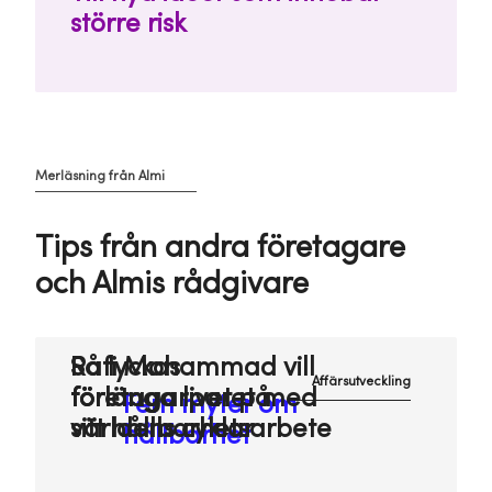
större risk
Merläsning från Almi
Tips från andra företagare
och Almis rådgivare
Så lyckas
Rafi Mohammad vill
Affärsutveckling
företagarparet med
förlänga livet på
Fem myter om
sitt hållbarhetsarbete
världens cyklar
hållbarhet