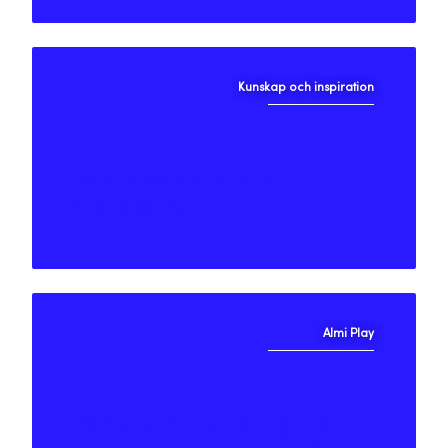
Kunskap och inspiration
Inspireras av andra
företagare
Almi Play
Från ord till handling - en