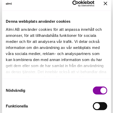
Denna webbplats använder cookies
Almi AB använder cookies för att anpassa innehåll och
annonser, för att tillhandahålla funktioner för sociala
Lån, Affärsutveckling
medier och för att analysera vår trafik. Vi delar också
information om din användning av vår webbplats med
Knatteplock växer med lån från Almi
våra sociala medier, reklam- och analyspartners som
kan kombinera den med annan information som du har
gett dem eller som de har samlat in från din användning
av deras tjänster. Det innebär också att vi behandlar dina
Visa fler artiklar
personuppgifter som du kan läsa mer om
här
.
Samtyckesval
Om du klickar på avvisa kommer användning av kakor
Nödvändig
Så kan Almi hjälpa dig
eller delning av information enligt ovan, inte att ske,
förutom för kakor som är nödvändiga för att hemsidan
Funktionella
Vi ger näring till Sverige genom att erbjuda
ska fungera se mer under inställningar.