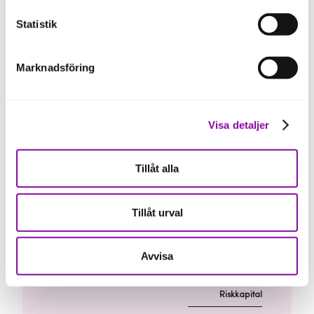
finansiering i form av lån och riskkapital samt stöd
och vägledning inom affärsutveckling till små och
Statistik
medelstora företag.
Marknadsföring
Lån
Visa detaljer
Jag vill
Tillåt alla
Finansiera företaget med
lån från Almi
Tillåt urval
Avvisa
Riskkapital