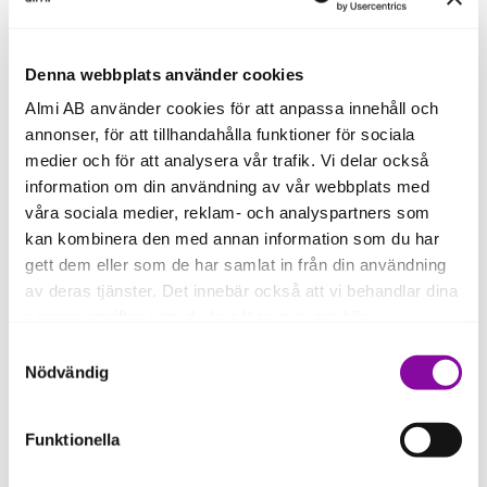
Denna webbplats använder cookies
Din Bildemontering
Almi AB använder cookies för att anpassa innehåll och
Från flykting till framgångsrik entreprenör.
annonser, för att tillhandahålla funktioner för sociala
När Marah Esmaeil kom till Sverige som
medier och för att analysera vår trafik. Vi delar också
artonåring var framtiden oviss. Tio år
senare är hon en prisbelönt entreprenör
information om din användning av vår webbplats med
och driver ett blomstrande familjeföretag.
våra sociala medier, reklam- och analyspartners som
kan kombinera den med annan information som du har
- Kapital är avgörande. Utan Almi hade
gett dem eller som de har samlat in från din användning
det tagit mycket längre tid att etablera
av deras tjänster. Det innebär också att vi behandlar dina
oss på marknaden. Det bästa är
personuppgifter som du kan läsa mer om
här
.
kombinationen av finansiering och
Samtyckesval
rådgivning – som företagare har du
Om du klickar på avvisa kommer användning av kakor
Nödvändig
ont om tid, och det är smidigt att kunna
eller delning av information enligt ovan, inte att ske,
få stöd på ett och samma ställe, säger
förutom för kakor som är nödvändiga för att hemsidan
Marah Esmaeil , vd Din Bildemontering.
Funktionella
ska fungera se mer under inställningar.