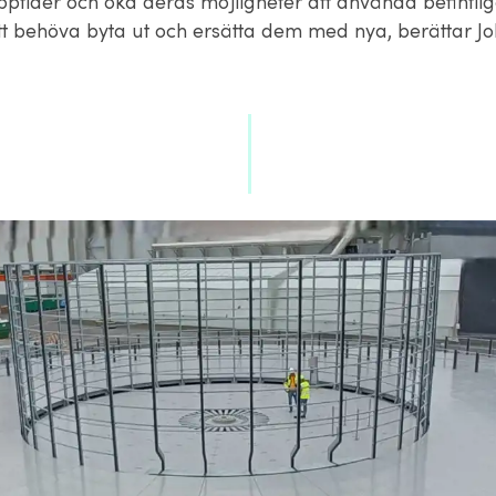
pptider och öka deras möjligheter att använda befintlig
 att behöva byta ut och ersätta dem med nya, berättar J