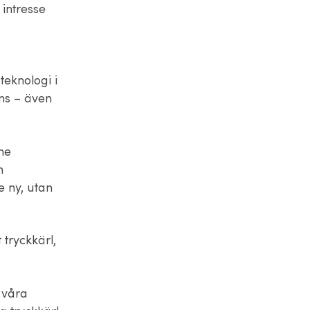
 intresse
teknologi i
nns – även
me
h
e ny, utan
 tryckkärl,
 våra