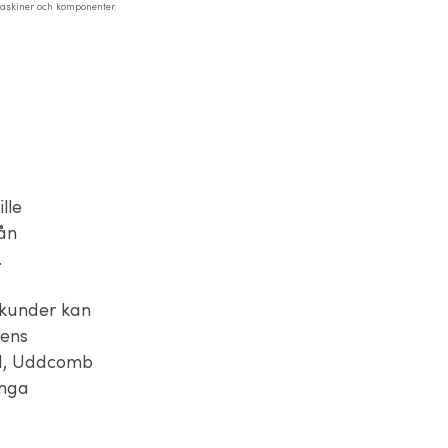
maskiner och komponenter.
lle
rån
.
 kunder kan
lens
od, Uddcomb
änga