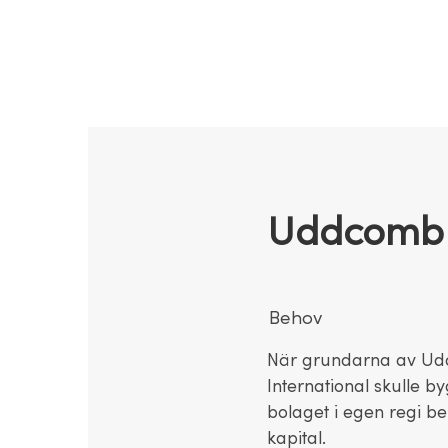
Uddcomb I
Behov
När grundarna av U
International skulle 
bolaget i egen regi b
kapital.