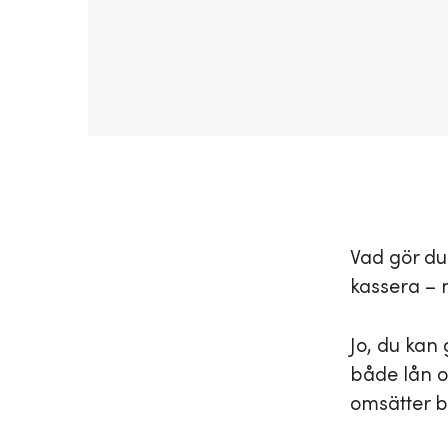
Vad gör du 
kassera – m
Jo, du kan
både lån oc
omsätter b