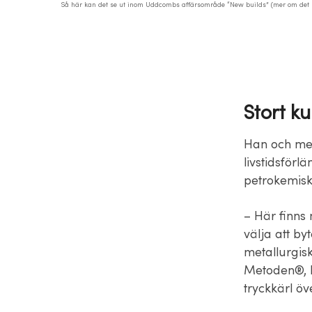
Så här kan det se ut inom Uddcombs affärsområde “New builds” (mer om det lä
Stort k
Han och med
livstidsförl
petrokemisk
– Här finns
välja att byt
metallurgi
Metoden®, k
tryckkärl ö