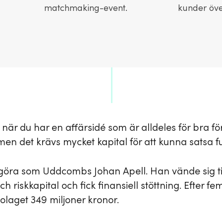
matchmaking-event.
kunder öve
när du har en affärsidé som är alldeles för bra för
en det krävs mycket kapital för att kunna satsa ful
 göra som Uddcombs Johan Apell. Han vände sig til
h riskkapital och fick finansiell stöttning. Efter fe
olaget 349 miljoner kronor.