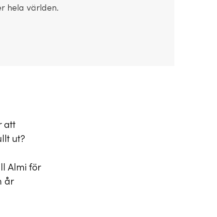
r hela världen.
 att
lt ut?
l Almi för
m år