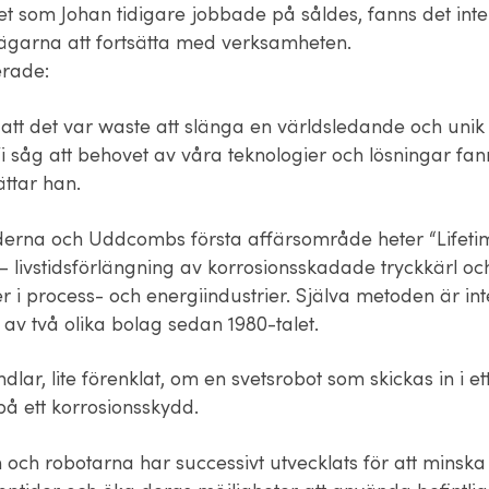
t som Johan tidigare jobbade på såldes, fanns det inte
ägarna att fortsätta med verksamheten.
erade:
 att det var waste att slänga en världsledande och unik 
i såg att behovet av våra teknologier och lösningar fa
ättar han.
erna och Uddcombs första affärsområde heter “Lifeti
– livstidsförlängning av korrosionsskadade tryckkärl oc
 i process- och energiindustrier. Själva metoden är int
 av två olika bolag sedan 1980-talet.
dlar, lite förenklat, om en svetsrobot som skickas in i ett
på ett korrosionsskydd.
 och robotarna har successivt utvecklats för att minska