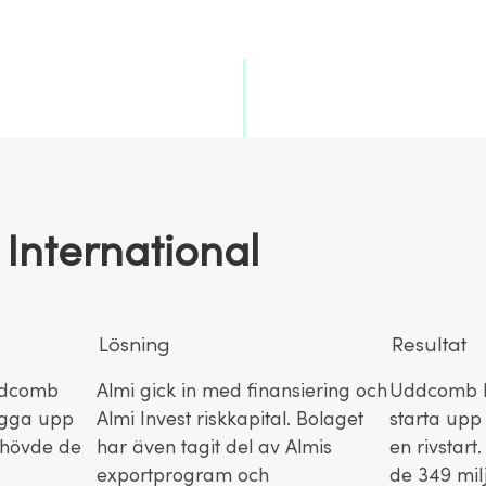
vä
nternational
Lösning
Resultat
ddcomb
Almi gick in med finansiering och
Uddcomb I
bygga upp
Almi Invest riskkapital. Bolaget
starta upp
ehövde de
har även tagit del av Almis
en rivstart
exportprogram och
de 349 mil