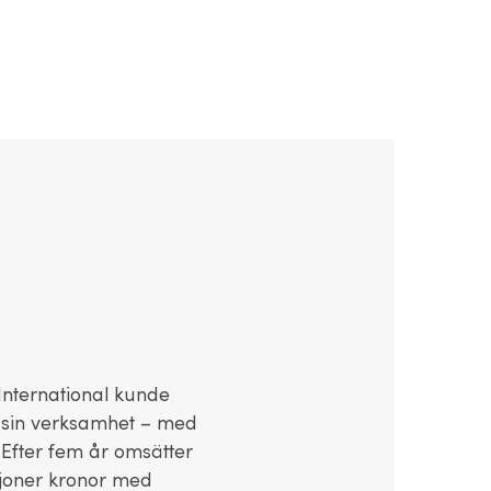
ldigt viktigt”
nternational kunde
 sin verksamhet – med
. Efter fem år omsätter
joner kronor med