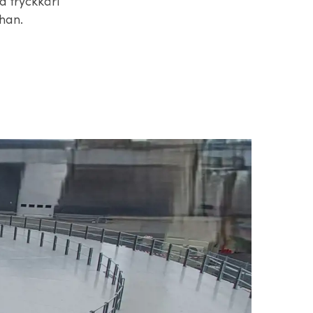
a tryckkärl
ohan.