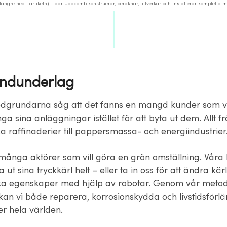
ngre ned i artikeln) – där Uddcomb konstruerar, beräknar, tillverkar och installerar kompletta 
undunderlag
grundarna såg att det fanns en mängd kunder som vi
änga sina anläggningar istället för att byta ut dem. Allt f
a raffinaderier till pappersmassa- och energiindustrier
 många aktörer som vill göra en grön omställning. Våra
a ut sina tryckkärl helt – eller ta in oss för att ändra kär
ska egenskaper med hjälp av robotar. Genom vår met
an vi både reparera, korrosionskydda och livstidsförl
ver hela världen.