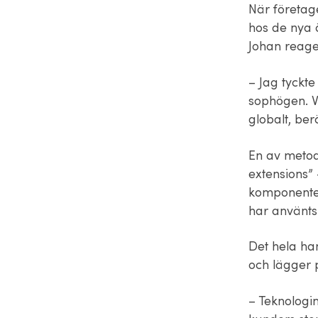
När företage
hos de nya 
Johan reag
– Jag tyckte
sophögen. V
globalt, ber
En av metod
extensions” 
komponenter
har använts
Det hela han
och lägger 
– Teknologin