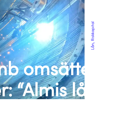
Lån, Riskkapital
b omsätter
r: “Almis lån
skkapital var