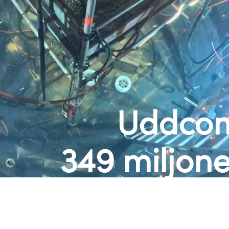
Uddcom
349 miljone
och ri