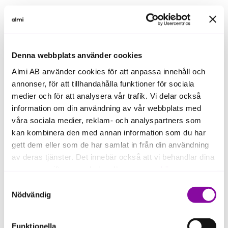
10. Lyft blicken mot framtiden
Avsluta med att beskriva vart bolaget är på väg. Hur
ser tillväxtplanen ut? Vilka milstolpar väntar? Finns
Denna webbplats använder cookies
det en realistisk väg mot en framtida exit?
Almi AB använder cookies för att anpassa innehåll och
Du behöver inte veta exakt vem som kommer köpa
annonser, för att tillhandahålla funktioner för sociala
företaget, men investerare vill förstå att det finns en
medier och för att analysera vår trafik. Vi delar också
långsiktig plan för värdeskapandet.
information om din användning av vår webbplats med
våra sociala medier, reklam- och analyspartners som
Läs mer om hur du förbereder företaget för en exit
kan kombinera den med annan information som du har
gett dem eller som de har samlat in från din användning
av deras tjänster. Det innebär också att vi behandlar dina
personuppgifter som du kan läsa mer om
här
.
Samtyckesval
Om du klickar på avvisa kommer användning av kakor
Nödvändig
eller delning av information enligt ovan, inte att ske,
förutom för kakor som är nödvändiga för att hemsidan
Funktionella