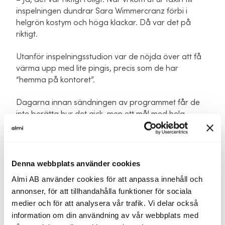
inspelningen dundrar Sara Wimmercranz förbi i
helgrön kostym och höga klackar. Då var det på
riktigt.
Utanför inspelningsstudion var de nöjda över att få
värma upp med lite pingis, precis som de har
“hemma på kontoret”.
Dagarna innan sändningen av programmet får de
inte berätta hur det gick, men ett mål med hela
företagsresan har varit att lära sig så mycket som
möjligt – vilket de också gjorde av drakarna.
– Vi hade jättebra samtal och fick mycket feedback.
Denna webbplats använder cookies
Vi har varit noga från start att hela tiden få input från
Almi AB använder cookies för att anpassa innehåll och
användare för att lära oss mer och utveckla, säger
annonser, för att tillhandahålla funktioner för sociala
Jean-Fredric.
medier och för att analysera vår trafik. Vi delar också
information om din användning av vår webbplats med
– Sedan gäller det att filtrera, analysera och