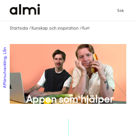
Sök
Startsida
/
Kunskap och inspiration
/
Kurr
Affärsutveckling, Lån
Appen som hjälper
dig med middagen