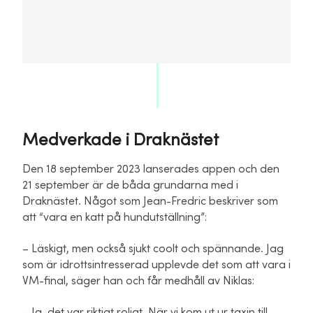
Medverkade i Draknästet
Den 18 september 2023 lanserades appen och den
21 september är de båda grundarna med i
Draknästet. Något som Jean-Fredric beskriver som
att “vara en katt på hundutställning”:
– Läskigt, men också sjukt coolt och spännande. Jag
som är idrottsintresserad upplevde det som att vara i
VM-final, säger han och får medhåll av Niklas:
– Ja, det var riktigt roligt. När vi kom ut ur taxin till