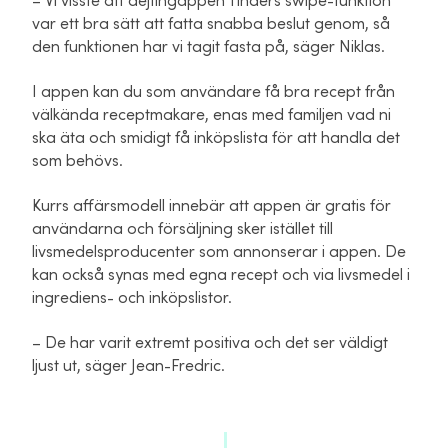
– Vi visste att dejtingappen Tinders swipe-funktion
var ett bra sätt att fatta snabba beslut genom, så
den funktionen har vi tagit fasta på, säger Niklas.
I appen kan du som användare få bra recept från
välkända receptmakare, enas med familjen vad ni
ska äta och smidigt få inköpslista för att handla det
som behövs.
Kurrs affärsmodell innebär att appen är gratis för
användarna och försäljning sker istället till
livsmedelsproducenter som annonserar i appen. De
kan också synas med egna recept och via livsmedel i
ingrediens- och inköpslistor.
– De har varit extremt positiva och det ser väldigt
ljust ut, säger Jean-Fredric.