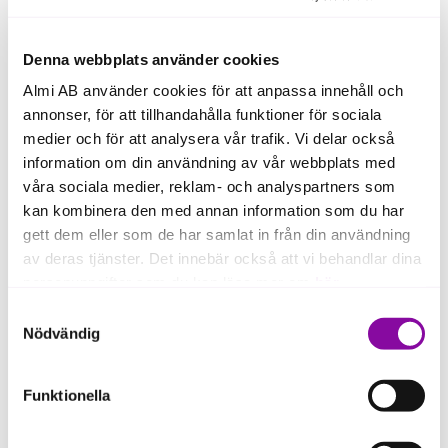
Phone
Denna webbplats använder cookies
Almi AB använder cookies för att anpassa innehåll och
annonser, för att tillhandahålla funktioner för sociala
medier och för att analysera vår trafik. Vi delar också
All fields are required
information om din användning av vår webbplats med
First and last name
våra sociala medier, reklam- och analyspartners som
kan kombinera den med annan information som du har
gett dem eller som de har samlat in från din användning
av deras tjänster. Det innebär också att vi behandlar dina
personuppgifter som du kan läsa mer om
här
.
Phone number
Samtyckesval
Om du klickar på avvisa kommer användning av kakor
Nödvändig
eller delning av information enligt ovan, inte att ske,
förutom för kakor som är nödvändiga för att hemsidan
Funktionella
E-mail address
ska fungera se mer under inställningar.