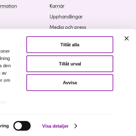
ormation
Karriär
Upphandlingar
Media och press
Tillåt alla
ioner
dning
Tillåt urval
a den
g av
er om
Avvisa
van,
er
ring
Visa detaljer