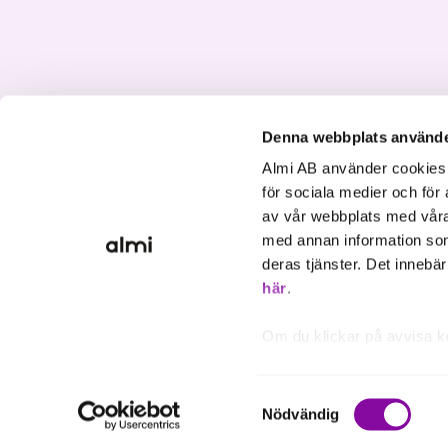
Denna webbplats använde
Almi AB använder cookies fö
för sociala medier och för 
av vår webbplats med våra
med annan information som
deras tjänster. Det innebä
Om Cookies
Personuppgifter
Sekretess
Visselblåsning
här
.
Om du klickar på avvisa k
inte att ske, förutom för 
inställningar.
Samtyckesval
Nödvändig