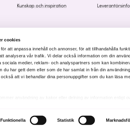
Kunskap och inspiration
Leverantörsinf
r cookies
r att anpassa innehåll och annonser, för att tillhandahålla funkt
att analysera vår trafik. Vi delar också information om din använ
 sociala medier, reklam- och analyspartners som kan kombiner
 du har gett dem eller som de har samlat in från din användnin
r också att vi behandlar dina personuppgifter som du kan läsa m
ommer användning av kakor eller delning av information enligt o
kakor som är nödvändiga för att hemsidan ska fungera se mer und
Funktionella
Statistik
Marknadsfö