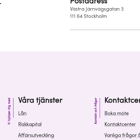
Postadress
Västra Järnvägsgatan 3
111 64 Stockholm
Våra tjänster
Kontaktce
Vi hjälper dig med
Kontakt och frågor
Lån
Boka möte
Riskkapital
Kontaktcenter
Affärsutveckling
Vanliga frågor 