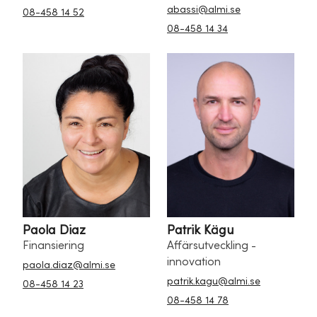
abassi@almi.se
08-458 14 52
08-458 14 34
Paola Diaz
Patrik Kägu
Finansiering
Affärsutveckling -
innovation
paola.diaz@almi.se
patrik.kagu@almi.se
08-458 14 23
08-458 14 78