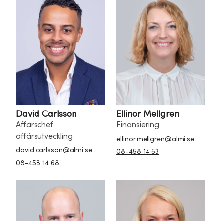
David Carlsson
Ellinor Mellgren
Affärschef
Finansiering
affärsutveckling
ellinor.mellgren@almi.se
david.carlsson@almi.se
08-458 14 53
08-458 14 68