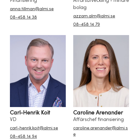
Finansiering
Affärsutveckling - mindre
bolag
anna.tillman@almi.se
azzam.alm@almi.se
08-458 14 38
08-458 14 79
Carl-Henrik Koit
Caroline Arenander
VD
Affärschef finansiering
carl-henrik.koit@almi.se
caroline.arenander@almi.s
e
08-458 14 94