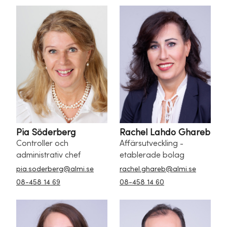
Pia Söderberg
Rachel Lahdo Ghareb
Controller och
Affärsutveckling -
administrativ chef
etablerade bolag
pia.soderberg@almi.se
rachel.ghareb@almi.se
08-458 14 69
08-458 14 60