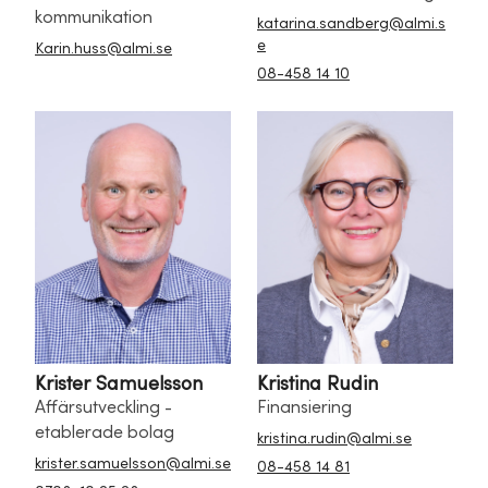
kommunikation
katarina.sandberg@almi.s
e
Karin.huss@almi.se
08-458 14 10
Krister Samuelsson
Kristina Rudin
Affärsutveckling -
Finansiering
etablerade bolag
kristina.rudin@almi.se
krister.samuelsson@almi.se
08-458 14 81