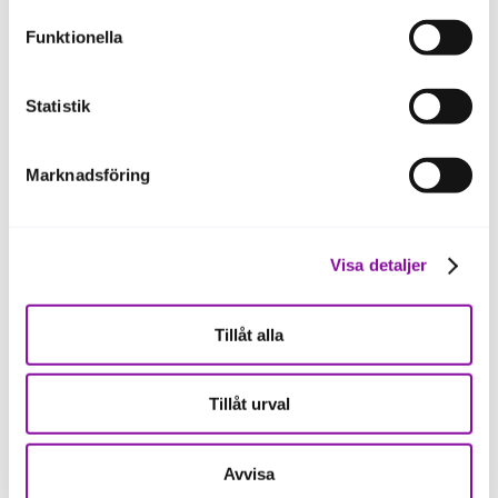
förutom för kakor som är nödvändiga för att hemsidan
Funktionella
ska fungera se mer under inställningar.
Statistik
Marknadsföring
Magnus Källström
Maria Widoff
Finansiering
Finansiering
Visa detaljer
magnus.kallstrom@almi.se
maria.widoff@almi.se
08-458 14 17
Tillåt alla
Tillåt urval
Avvisa