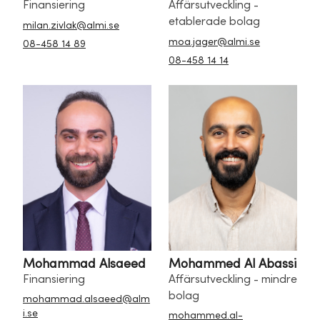
Finansiering
Affärsutveckling -
etablerade bolag
milan.zivlak@almi.se
moa.jager@almi.se
08-458 14 89
08-458 14 14
Mohammad Alsaeed
Mohammed Al Abassi
Finansiering
Affärsutveckling - mindre
bolag
mohammad.alsaeed@alm
i.se
mohammed.al-