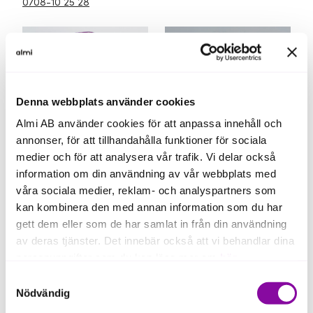
0708-10 25 28
Denna webbplats använder cookies
Almi AB använder cookies för att anpassa innehåll och
annonser, för att tillhandahålla funktioner för sociala
medier och för att analysera vår trafik. Vi delar också
information om din användning av vår webbplats med
våra sociala medier, reklam- och analyspartners som
Lia Khamoosh
Lisa Golchin
kan kombinera den med annan information som du har
Finansiering
Finansiering
gett dem eller som de har samlat in från din användning
lia.khamoosh@almi.se
lisa.golchin@almi.se
av deras tjänster. Det innebär också att vi behandlar dina
08-458 14 16
08-458 14 76
personuppgifter som du kan läsa mer om
här
.
Samtyckesval
Om du klickar på avvisa kommer användning av kakor
Nödvändig
eller delning av information enligt ovan, inte att ske,