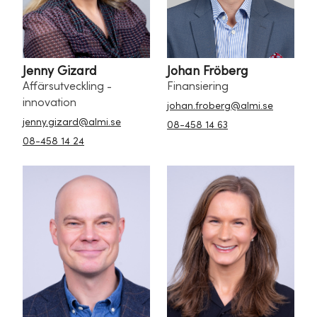
Jenny Gizard
Johan Fröberg
Affärsutveckling -
Finansiering
innovation
johan.froberg@almi.se
jenny.gizard@almi.se
08-458 14 63
08-458 14 24