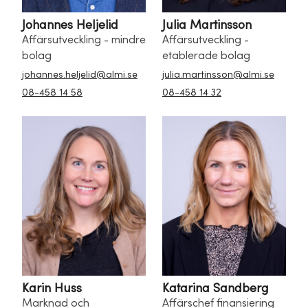
Johannes Heljelid
Julia Martinsson
Affärsutveckling - mindre
Affärsutveckling -
bolag
etablerade bolag
johannes.heljelid@almi.se
julia.martinsson@almi.se
08-458 14 58
08-458 14 32
Karin Huss
Katarina Sandberg
Marknad och
Affärschef finansiering