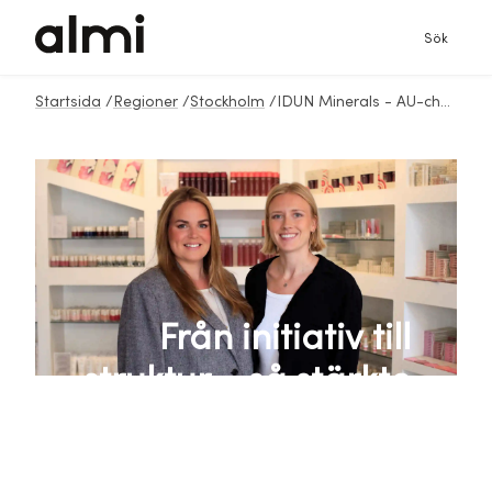
Sök
Startsida
/
Regioner
/
Stockholm
/
IDUN Minerals - AU-checkar
Från initiativ till
struktur – så stärkte
IDUN Minerals sitt
hållbarhetsarbete