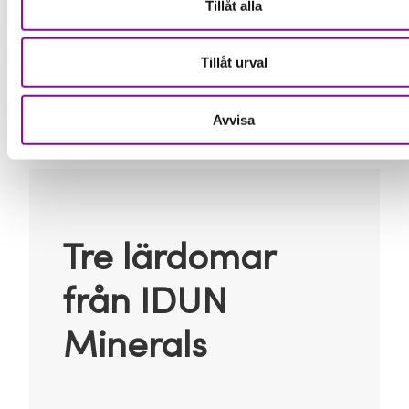
Tillåt alla
direktivet. Vi vill också göra fler leverantörsbesök för
att få en ännu bättre förståelse för hela vår
värdekedja, avslutar Anna.
Tillåt urval
Avvisa
Tre lärdomar
från IDUN
Minerals