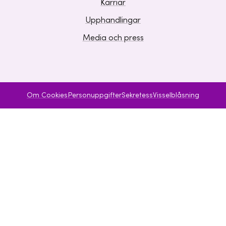
Karriär
Upphandlingar
Media och press
Om Cookies
Personuppgifter
Sekretess
Visselblåsning