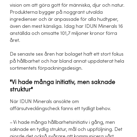
vision om att göra gott för människa, djur och natur.
Produkterna bygger på noggrant utvalda
ingredienser och är anpassade för alla hudtyper,
även den mest känsliga. Idag har IDUN Minerals 16
anställda och omsatte 101,7 miljoner kronor förra
året.
De senaste sex åren har bolaget haft ett stort fokus
på hållbarhet och har bland annat uppdaterat hela
sortimentets förpackningsdesign.
"Vi hade många initiativ, men saknade
struktur"
När IDUN Minerals ansökte om
affärsutvecklingscheck fanns ett tydligt behov.
– Vi hade många hållbarhetsinitiativ i gång, men
saknade en tydlig struktur, mål och uppföljning. Det
gjorde det också svårare att kommunicera vårt