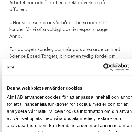
Arbetet har också haft en direkt påverkan på
affären.
– När vi presenterar vår hållbarhetsrapport för
kunder får vi ofta väldigt positiv respons, säger
Anna.
För bolagets kunder, där många själva arbetar med
Science Based Targets, blir det en tydlig fördel att
IDUN Minerals kan visa upp ett strukturerat och
transparent hållbarhetsarbete.
Det stärker bolagets position som leverantör och
Denna webbplats använder cookies
partner.
Almi AB använder cookies för att anpassa innehåll och annon
Hur viktigt var stödet för att kunna
för att tillhandahålla funktioner för sociala medier och för att
genomföra satsningen?
analysera vår trafik. Vi delar också information om din anvä
av vår webbplats med våra sociala medier, reklam- och
För IDUN Minerals var affärsutvecklingschecken en
analyspartners som kan kombinera den med annan informat
viktig möjliggörare.