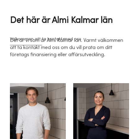
Det här är Almi Kalmar län
Välkommen att ta kontakt med oss
Det är vi som är Almi Kalmar län. Varmt välkommen
att ta kontakt med oss om du vill prata om ditt
företags finansiering eller affärsutveckling.