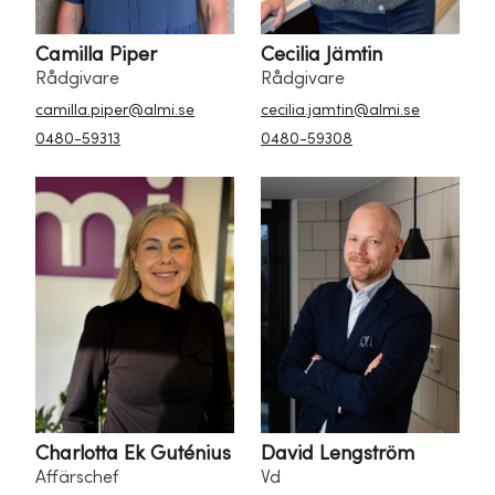
Camilla Piper
Cecilia Jämtin
Rådgivare
Rådgivare
camilla.piper@almi.se
cecilia.jamtin@almi.se
0480-59313
0480-59308
Charlotta Ek Guténius
David Lengström
Affärschef
Vd