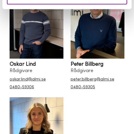
Oskar Lind
Peter Billberg
Rådgivare
Rådgivare
oskar.lind@almi.se
peter.billberg@almi.se
0480-59306
0480-59305