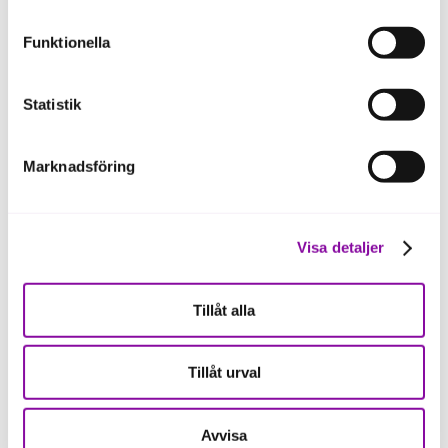
eller delning av information enligt ovan, inte att ske,
förutom för kakor som är nödvändiga för att hemsidan
Funktionella
ska fungera se mer under inställningar.
Statistik
Marknadsföring
Visa detaljer
Jessica Fivelstedt
Linn Sverredotter
Rådgivare
Rådgivare,
Föräldraledig (åter
jessica.fivelstedt@almi.se
Tillåt alla
2027)
0480-59307
linn.sverredotter@almi.se
Tillåt urval
0480-59310
Avvisa