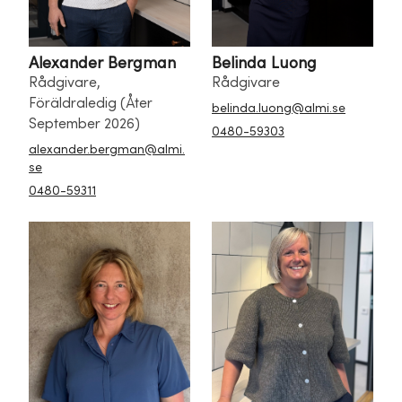
Alexander Bergman
Belinda Luong
Rådgivare,
Rådgivare
Föräldraledig (Åter
belinda.luong@almi.se
September 2026)
0480-59303
alexander.bergman@almi.
se
0480-59311