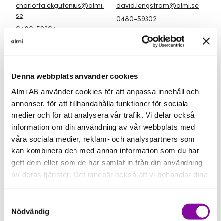
charlotta.ekgutenius@almi.
david.lengstrom@almi.se
se
0480-59302
0480-59304
Denna webbplats använder cookies
Almi AB använder cookies för att anpassa innehåll och
annonser, för att tillhandahålla funktioner för sociala
medier och för att analysera vår trafik. Vi delar också
information om din användning av vår webbplats med
våra sociala medier, reklam- och analyspartners som
kan kombinera den med annan information som du har
gett dem eller som de har samlat in från din användning
Erik Elmerkind
Hanna Hägg
av deras tjänster. Det innebär också att vi behandlar dina
Rådgivare
Rådgivare
personuppgifter som du kan läsa mer om
här
.
erik.elmerkind@almi.se
hanna.hagg@almi.se
Samtyckesval
0480-59301
0480-59312
Om du klickar på avvisa kommer användning av kakor
Nödvändig