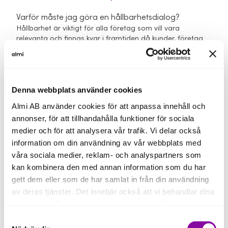
Varför måste jag göra en hållbarhetsdialog?
Hållbarhet är viktigt för alla företag som vill vara
relevanta och finnas kvar i framtiden då kunder, företag
och planeten ställer högre krav på företagen. Det gäller
oavsett målgrupp eller om du erbjuder produkt eller
tjänster.
Att det går bra för dig och ditt företag och att ni finns
Denna webbplats använder cookies
kvar i framtiden är viktigt för Sverige. Vårt enda fokus är
Almi AB använder cookies för att anpassa innehåll och
att det ska gå bra för dig och Sveriges små och
annonser, för att tillhandahålla funktioner för sociala
medelstora företag. Därför får du alltid en
medier och för att analysera vår trafik. Vi delar också
hållbarhetsdialog på köpet när du träffar oss, och på så
vis kan du rusta dig för framtiden.
information om din användning av vår webbplats med
våra sociala medier, reklam- och analyspartners som
Läs mer om vår hållbarhetstjänst här.
kan kombinera den med annan information som du har
gett dem eller som de har samlat in från din användning
Hur lång tid tar en hållbarhetsdialog?
av deras tjänster. Det innebär också att vi behandlar dina
En hållbarhetsdialog tar mellan 1-3 timmar.
personuppgifter som du kan läsa mer om
här
.
Läs mer om vår hållbarhetstjänst här.
Samtyckesval
Om du klickar på avvisa kommer användning av kakor