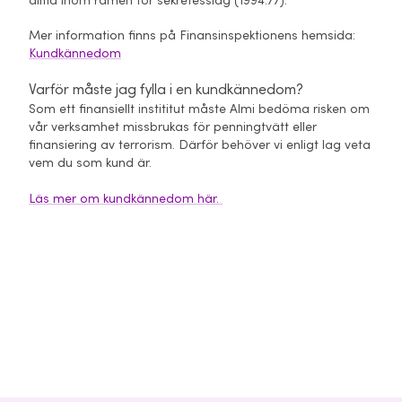
alltid inom ramen för sekretesslag (1994:77).
Mer information finns på Finansinspektionens hemsida:
Kundkännedom
Varför måste jag fylla i en kundkännedom?
Som ett finansiellt instititut måste Almi bedöma risken om
vår verksamhet missbrukas för penningtvätt eller
finansiering av terrorism. Därför behöver vi enligt lag veta
vem du som kund är.
Läs mer om kundkännedom här.