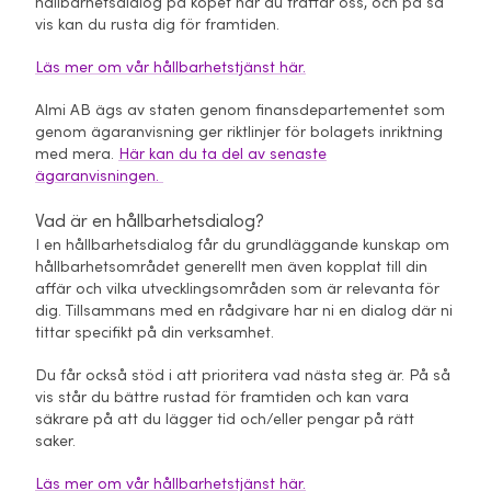
hållbarhetsdialog på köpet när du träffar oss, och på så
vis kan du rusta dig för framtiden.
Läs mer om vår hållbarhetstjänst här.
Almi AB ägs av staten genom finansdepartementet som
genom ägaranvisning ger riktlinjer för bolagets inriktning
med mera.
Här kan du ta del av senaste
ägaranvisningen.
Vad är en hållbarhetsdialog?
I en hållbarhetsdialog får du grundläggande kunskap om
hållbarhetsområdet generellt men även kopplat till din
affär och vilka utvecklingsområden som är relevanta för
dig. Tillsammans med en rådgivare har ni en dialog där ni
tittar specifikt på din verksamhet.
Du får också stöd i att prioritera vad nästa steg är. På så
vis står du bättre rustad för framtiden och kan vara
säkrare på att du lägger tid och/eller pengar på rätt
saker.
Läs mer om vår hållbarhetstjänst här.