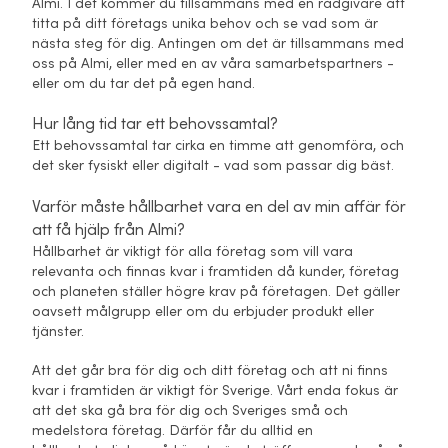
Almi. I det kommer du tillsammans med en rådgivare att
titta på ditt företags unika behov och se vad som är
nästa steg för dig. Antingen om det är tillsammans med
oss på Almi, eller med en av våra samarbetspartners -
eller om du tar det på egen hand.
Hur lång tid tar ett behovssamtal?
Ett behovssamtal tar cirka en timme att genomföra, och
det sker fysiskt eller digitalt - vad som passar dig bäst.
Varför måste hållbarhet vara en del av min affär för
att få hjälp från Almi?
Hållbarhet är viktigt för alla företag som vill vara
relevanta och finnas kvar i framtiden då kunder, företag
och planeten ställer högre krav på företagen. Det gäller
oavsett målgrupp eller om du erbjuder produkt eller
tjänster.
Att det går bra för dig och ditt företag och att ni finns
kvar i framtiden är viktigt för Sverige. Vårt enda fokus är
att det ska gå bra för dig och Sveriges små och
medelstora företag. Därför får du alltid en