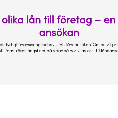
 olika lån till företag – e
ansökan
tt tydligt finansieringsbehov - fyll i låneansökan! Om du vill p
yll i formuläret längst ner på sidan så hör vi av oss. Till lånean