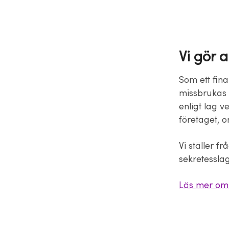
Vi gör 
Som ett fin
missbrukas f
enligt lag 
företaget, o
Vi ställer f
sekretesslag
Läs mer om