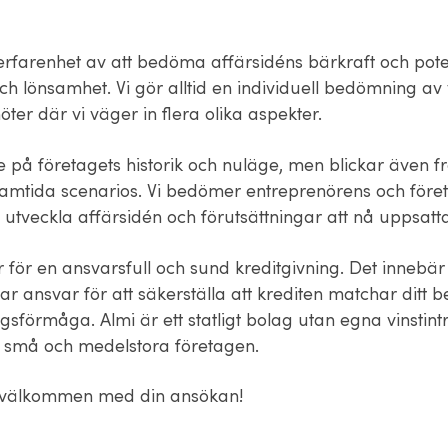
erfarenhet av att bedöma affärsidéns bärkraft och poten
ch lönsamhet. Vi gör alltid en individuell bedömning av
öter där vi väger in flera olika aspekter.
de på företagets historik och nuläge, men blickar även 
ramtida scenarios. Vi bedömer entreprenörens och före
 utveckla affärsidén och förutsättningar att nå uppsat
 för en ansvarsfull och sund kreditgivning. Det innebär a
ar ansvar för att säkerställa att krediten matchar ditt 
gsförmåga. Almi är ett statligt bolag utan egna vinstin
 små och medelstora företagen.
d välkommen med din ansökan!