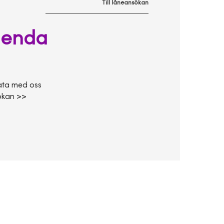
Till låneansökan
n enda
rata med oss
sökan >>