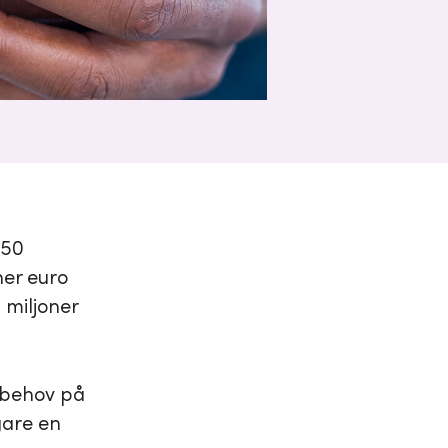
250
ner euro
 miljoner
albehov på
gare en