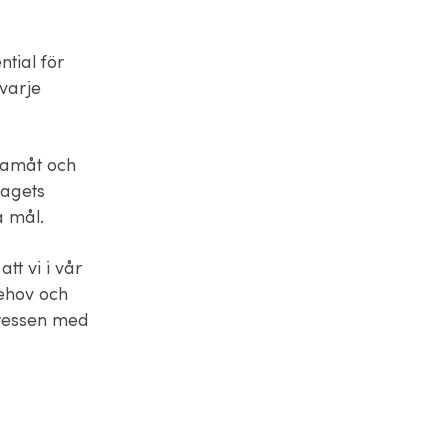
tial för
 varje
framåt och
tagets
ta mål.
tt vi i vår
behov och
tressen med