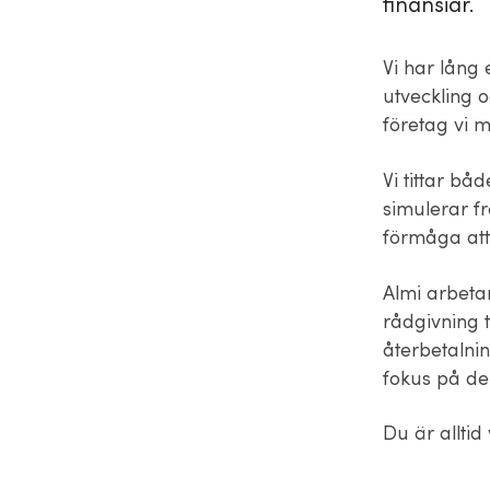
finansiär.
Vi har lång 
utveckling o
företag vi m
Vi tittar bå
simulerar f
förmåga att
Almi arbetar
rådgivning t
återbetalnin
fokus på de
Du är allti