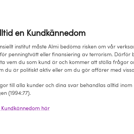
alltid en Kundkännedom
ansiellt institut måste Almi bedöma risken om vår verks
ör penningtvätt eller finansiering av terrorism. Därför 
veta vem du som kund är och kommer att ställa frågor 
m du är politiskt aktiv eller om du gör affärer med viss
rågor till alla kunder och dina svar behandlas alltid ino
en (1994:77).
 Kundkännedom här