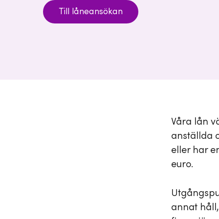
Till låneansökan
Våra lån vä
anställda 
eller har 
euro.
Utgångspun
annat håll