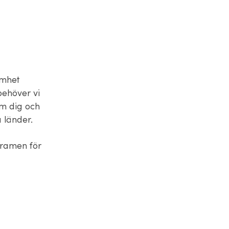
amhet
behöver vi
om dig och
a länder.
m ramen för