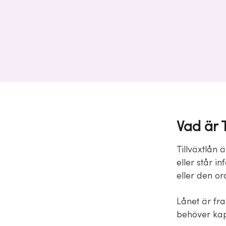
Vad är T
Tillväxtlån 
eller står i
eller den or
Lånet är fr
behöver kapi