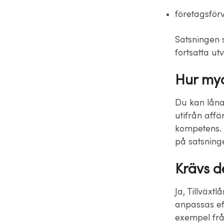
företagsförv
Satsningen s
fortsatta ut
Hur myc
Du kan låna 
utifrån aff
kompetens. 
på satsning
Krävs de
Ja, Tillväxt
anpassas eft
exempel frå