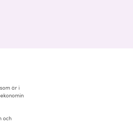
 som är i
a ekonomin
n och