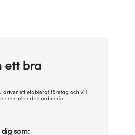
n ett bra
u driver ett etablerat företag och vill
omin eller den ordinarie
r dig som: