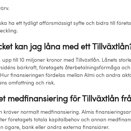
ärv.
ka ha ett tydligt affärsmässigt syfte och bidra till föret
veckling.
ket kan jag låna med ett Tillväxtlån
upp till 10 miljoner kronor med Tillväxtlån. Lånets sto
ärsidéns bärkraft, företagets återbetalningsförmåga och
Hur finansieringen fördelas mellan Almi och andra akt
ens omfattning och risk.
t medfinansiering för Tillväxtlån fr
lån kräver normalt medfinansiering. Almis finansieringsa
er företagets totala kapitalbehov och annan medfinansie
n ägare, bank eller andra externa finansiärer.