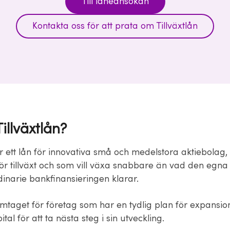
Till låneansökan
Kontakta oss för att prata om Tillväxtlån
illväxtlån?
är ett lån för innovativa små och medelstora aktiebolag,
nför tillväxt och som vill växa snabbare än vad den egn
dinarie bankfinansieringen klarar.
amtaget för företag som har en tydlig plan för expansio
tal för att ta nästa steg i sin utveckling.