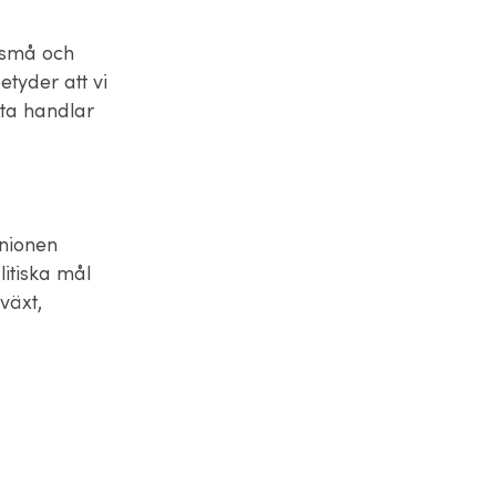
e små och
tyder att vi
fta handlar
unionen
litiska mål
växt,