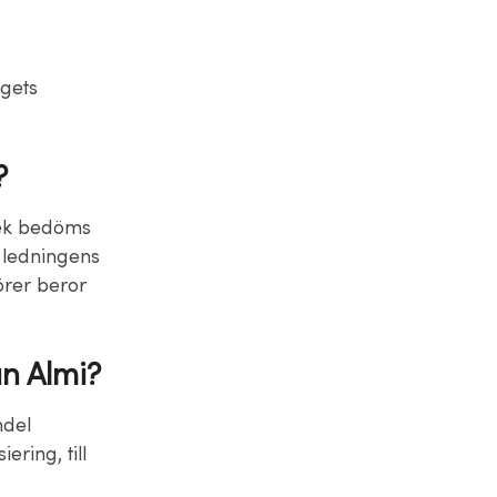
agets
?
rlek bedöms
 ledningens
örer beror
ån Almi?
ndel
ring, till