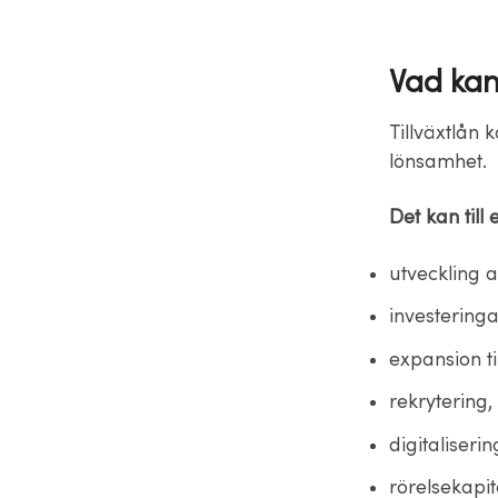
Vad kan 
Tillväxtlån 
lönsamhet.
Det kan til
utveckling a
investeringa
expansion t
rekrytering,
digitaliserin
rörelsekapit