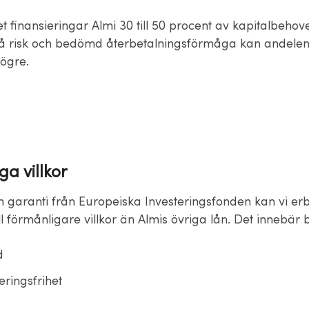
et finansieringar Almi 30 till 50 procent av kapitalbehov
 risk och bedömd återbetalningsförmåga kan andelen
högre.
a villkor
n garanti från Europeiska Investeringsfonden kan vi er
till förmånligare villkor än Almis övriga lån. Det innebär
d
eringsfrihet