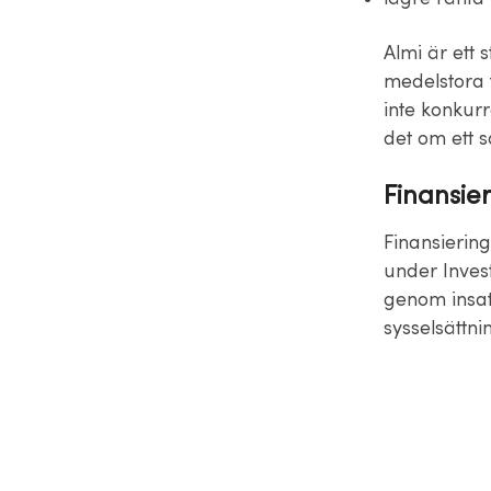
Almi är ett
medelstora 
inte konkur
det om ett 
Finansie
Finansierin
under Invest
genom insats
sysselsättni