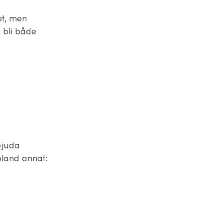
et, men
 bli både
bjuda
 bland annat: