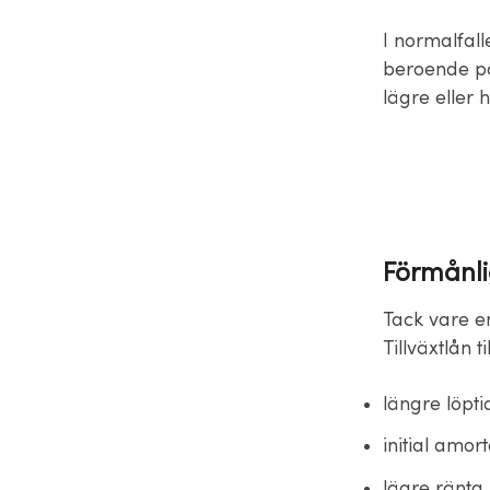
I normalfall
beroende på
lägre eller 
Förmånlig
Tack vare e
Tillväxtlån 
längre löpti
initial amort
lägre ränta