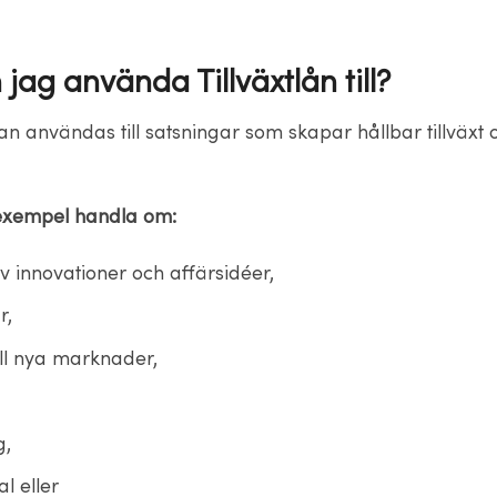
jag använda Tillväxtlån till?
kan användas till satsningar som skapar hållbar tillväxt 
l exempel handla om:
v innovationer och affärsidéer,
r,
ill nya marknader,
g,
al eller