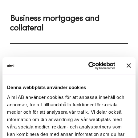
Business mortgages and
collateral
Who should I contact regarding existing business
mortgages, pledges or excess collateral?
Loan Administration can only answer questions regarding
collateral already taken by Almi.
Denna webbplats använder cookies
An authorised signatory with BankID should contact Loan
Almi AB använder cookies för att anpassa innehåll och
Administration at +46 63 453 03 00, weekdays 9:30–12:00
annonser, för att tillhandahålla funktioner för sociala
and 13:00–16:00.
medier och för att analysera vår trafik. Vi delar också
What should a bank account certificate include?
information om din användning av vår webbplats med
A bank account certificate must show the account holder’s
våra sociala medier, reklam- och analyspartners som
name, organisation number and bank account number on
kan kombinera den med annan information som du har