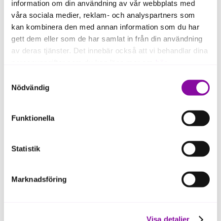
information om din användning av vår webbplats med
våra sociala medier, reklam- och analyspartners som
kan kombinera den med annan information som du har
gett dem eller som de har samlat in från din användning
av deras tjänster. Det innebär också att vi behandlar dina
personuppgifter som du kan läsa mer om
här
.
Samtyckesval
Om du klickar på avvisa kommer användning av kakor
Nödvändig
eller delning av information enligt ovan, inte att ske,
förutom för kakor som är nödvändiga för att hemsidan
Funktionella
ska fungera se mer under inställningar.
Kivra
Statistik
Kivra is a digital mailbox where you, as a
private individual or business owner, can
receive important mail and receipts
Marknadsföring
digitally from connected authorities and
companies.
As a business owner, Kivra lets you:
Visa detaljer