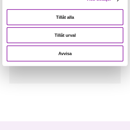
Send and receive digital mail
Tillåt alla
Get important information and invoices
delivered directly to your business inbox
Tillåt urval
Reduce costs by sending mail digitally
Learn more at
kivra.se/en/business
Avvisa