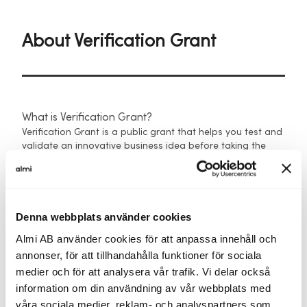
About Verification Grant
What is Verification Grant?
Verification Grant is a public grant that helps you test and
validate an innovative business idea before taking the
next step.
The grant is used to reduce risk at an early stage of
development, for example by analysing customer needs,
market potential, technology or the business model. The
Denna webbplats använder cookies
goal is to give you a stronger basis for decision-making
Almi AB använder cookies för att anpassa innehåll och
before investing more time and resources or applying for
annonser, för att tillhandahålla funktioner för sociala
other financing.
medier och för att analysera vår trafik. Vi delar också
When is Verification Grant a good option?
information om din användning av vår webbplats med
Verification Grant is suitable when you are at an early
våra sociala medier, reklam- och analyspartners som